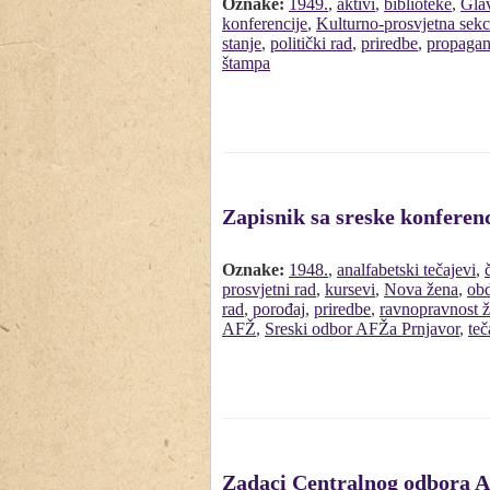
Oznake:
1949.
,
aktivi
,
biblioteke
,
Gla
konferencije
,
Kulturno-prosvjetna sekc
stanje
,
politički rad
,
priredbe
,
propagan
štampa
Zapisnik sa sreske konferenc
Oznake:
1948.
,
analfabetski tečajevi
,
prosvjetni rad
,
kursevi
,
Nova žena
,
obd
rad
,
porođaj
,
priredbe
,
ravnopravnost 
AFŽ
,
Sreski odbor AFŽa Prnjavor
,
teč
Zadaci Centralnog odbora A