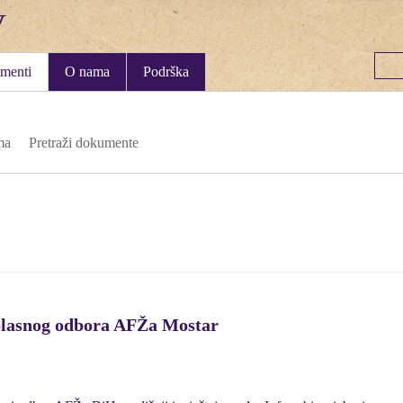
menti
O nama
Podrška
ma
Pretraži dokumente
Oblasnog odbora AFŽa Mostar