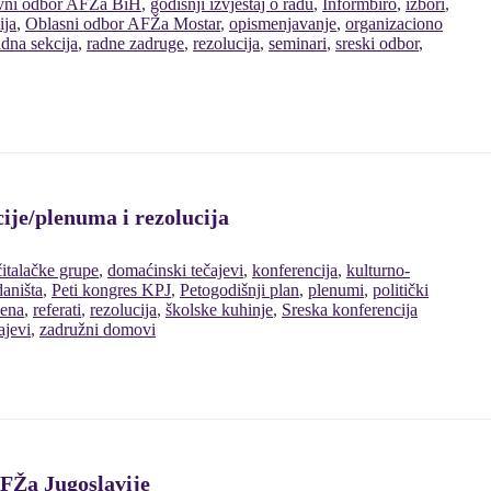
vni odbor AFŽa BiH
,
godišnji izvještaj o radu
,
Informbiro
,
izbori
,
ija
,
Oblasni odbor AFŽa Mostar
,
opismenjavanje
,
organizaciono
dna sekcija
,
radne zadruge
,
rezolucija
,
seminari
,
sreski odbor
,
ije/plenuma i rezolucija
čitalačke grupe
,
domaćinski tečajevi
,
konferencija
,
kulturno-
aništa
,
Peti kongres KPJ
,
Petogodišnji plan
,
plenumi
,
politički
žena
,
referati
,
rezolucija
,
školske kuhinje
,
Sreska konferencija
ajevi
,
zadružni domovi
FŽa Jugoslavije