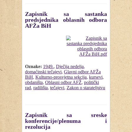
Zapisnik sa sastanka
predsjednika oblasnih odbora
AFŽa BiH
Oznake:
1949.
,
Dječija nedelja
,
domaćinski tečajevi
,
Glavni odbor AFŽa
BiH
,
Kulturno-prosvjetna sekcija
,
kursevi
,
obdaništa
,
Oblasni odbor AFŽ
,
politički
rad
,
radilišta
,
tečajevi
,
Zakon o starateljstvu
Zapisnik sa sreske
konferencije/plenuma i
rezolucija