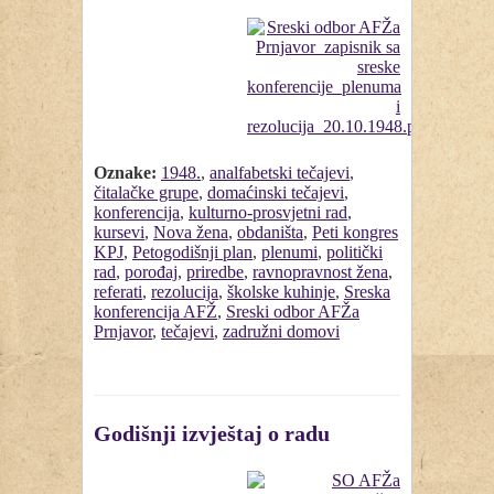
Oznake:
1948.
,
analfabetski tečajevi
,
čitalačke grupe
,
domaćinski tečajevi
,
konferencija
,
kulturno-prosvjetni rad
,
kursevi
,
Nova žena
,
obdaništa
,
Peti kongres
KPJ
,
Petogodišnji plan
,
plenumi
,
politički
rad
,
porođaj
,
priredbe
,
ravnopravnost žena
,
referati
,
rezolucija
,
školske kuhinje
,
Sreska
konferencija AFŽ
,
Sreski odbor AFŽa
Prnjavor
,
tečajevi
,
zadružni domovi
Godišnji izvještaj o radu