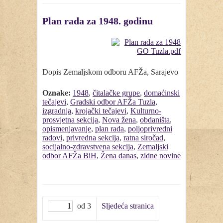
Plan rada za 1948. godinu
Dopis Zemaljskom odboru AFŽa, Sarajevo
Oznake:
1948
,
čitalačke grupe
,
domaćinski
tečajevi
,
Gradski odbor AFŽa Tuzla
,
izgradnja
,
krojački tečajevi
,
Kulturno-
prosvjetna sekcija
,
Nova žena
,
obdaništa
,
opismenjavanje
,
plan rada
,
poljoprivredni
radovi
,
privredna sekcija
,
ratna siročad
,
socijalno-zdravstvena sekcija
,
Zemaljski
odbor AFŽa BiH
,
Žena danas
,
zidne novine
od 3
Sljedeća stranica