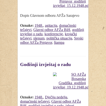
Dopis Glavnom odboru AFŽa Sarajevo
Oznake:
1948.
,
agitacija
,
domaćinski
tečajevi
,
Glavni odbor AFŽa BiH
,
godišnji
izvještaj o radu
,
konferencije
,
krojački
tečajevi
,
plenum
,
politička situacija
,
Sreski
odbor AFŽa Prnjavor
,
štampa
Godišnji izvještaj o radu
Oznake:
1948.
,
Dječija nedelja
,
domaćinski tečajevi
,
Glavni odbor AFŽa
BiH
,
godišnji izvještaj o radu
,
izbori
,