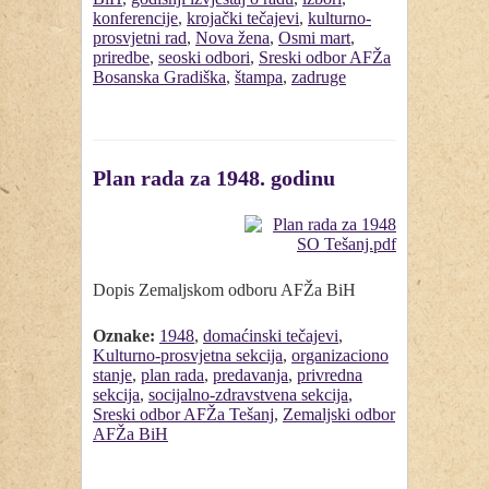
konferencije
,
krojački tečajevi
,
kulturno-
prosvjetni rad
,
Nova žena
,
Osmi mart
,
priredbe
,
seoski odbori
,
Sreski odbor AFŽa
Bosanska Gradiška
,
štampa
,
zadruge
Plan rada za 1948. godinu
Dopis Zemaljskom odboru AFŽa BiH
Oznake:
1948
,
domaćinski tečajevi
,
Kulturno-prosvjetna sekcija
,
organizaciono
stanje
,
plan rada
,
predavanja
,
privredna
sekcija
,
socijalno-zdravstvena sekcija
,
Sreski odbor AFŽa Tešanj
,
Zemaljski odbor
AFŽa BiH