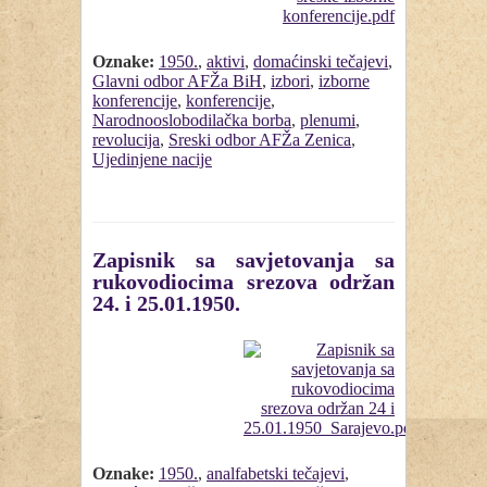
Oznake:
1950.
,
aktivi
,
domaćinski tečajevi
,
Glavni odbor AFŽa BiH
,
izbori
,
izborne
konferencije
,
konferencije
,
Narodnooslobodilačka borba
,
plenumi
,
revolucija
,
Sreski odbor AFŽa Zenica
,
Ujedinjene nacije
Zapisnik sa savjetovanja sa
rukovodiocima srezova održan
24. i 25.01.1950.
Oznake:
1950.
,
analfabetski tečajevi
,