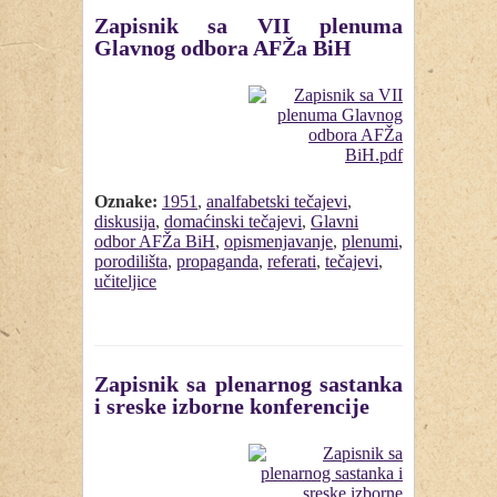
Zapisnik sa VII plenuma
Glavnog odbora AFŽa BiH
Oznake:
1951
,
analfabetski tečajevi
,
diskusija
,
domaćinski tečajevi
,
Glavni
odbor AFŽa BiH
,
opismenjavanje
,
plenumi
,
porodilišta
,
propaganda
,
referati
,
tečajevi
,
učiteljice
Zapisnik sa plenarnog sastanka
i sreske izborne konferencije