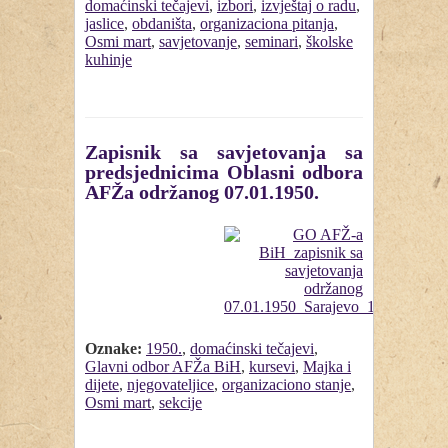
domaćinski tečajevi
,
izbori
,
izvještaj o radu
,
jaslice
,
obdaništa
,
organizaciona pitanja
,
Osmi mart
,
savjetovanje
,
seminari
,
školske
kuhinje
Zapisnik sa savjetovanja sa
predsjednicima Oblasni odbora
AFŽa održanog 07.01.1950.
Oznake:
1950.
,
domaćinski tečajevi
,
Glavni odbor AFŽa BiH
,
kursevi
,
Majka i
dijete
,
njegovateljice
,
organizaciono stanje
,
Osmi mart
,
sekcije