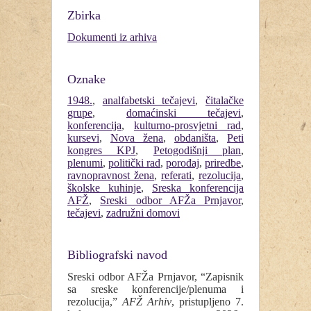
Zbirka
Dokumenti iz arhiva
Oznake
1948.
,
analfabetski tečajevi
,
čitalačke
grupe
,
domaćinski tečajevi
,
konferencija
,
kulturno-prosvjetni rad
,
kursevi
,
Nova žena
,
obdaništa
,
Peti
kongres KPJ
,
Petogodišnji plan
,
plenumi
,
politički rad
,
porođaj
,
priredbe
,
ravnopravnost žena
,
referati
,
rezolucija
,
školske kuhinje
,
Sreska konferencija
AFŽ
,
Sreski odbor AFŽa Prnjavor
,
tečajevi
,
zadružni domovi
Bibliografski navod
Sreski odbor AFŽa Prnjavor, “Zapisnik
sa sreske konferencije/plenuma i
rezolucija,”
AFŽ Arhiv
, pristupljeno 7.