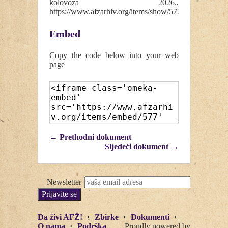
kolovoza 2026.,
https://www.afzarhiv.org/items/show/577
.
Embed
Copy the code below into your web
page
← Prethodni dokument
Sljedeći dokument →
Newsletter
Da živi AFŽ!
Zbirke
Dokumenti
O nama
Podrška
Proudly powered by