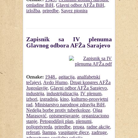
omladine BiH
,
Glavni odbor AFŽa BiH
,
izložba
,
priredbe
,
Savez pionira
Zapisnik sa IV plenuma
Glavnog odbora AFŽa Sarajevo
Oznake:
1948.
,
agitacija
,
analfabetski
tečajevi
,
Avdo Humo
,
Drugi kongres AFŽa
Jugoslavije
,
Glavni odbor AFŽa Sarajevo
,
industrija
,
industrijalizacija
,
IV plenum
,
izbori
,
izgradnja
,
kino
,
kulturno-prosvjetni
rad
,
Ministarstvo narodnog zdravlja BiH
,
Nedelja borbe protiv tuberkoloze
,
Olga
Marasović
,
opismenjavanje
,
organizaciono
stanje
,
Petogodišnji plan
,
plenumi
,
poljoprivreda
,
priredbe
,
pruga
,
radne akcije
,
referati
,
štampa
,
vaspitanje djece
,
zadruge
,
zdravstveno-socijalna sekcija