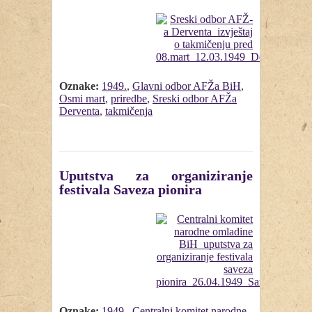
Oznake:
1949.
,
Glavni odbor AFŽa BiH
,
Osmi mart
,
priredbe
,
Sreski odbor AFŽa
Derventa
,
takmičenja
Uputstva za organiziranje
festivala Saveza pionira
Oznake:
1949.
,
Centralni komitet narodne