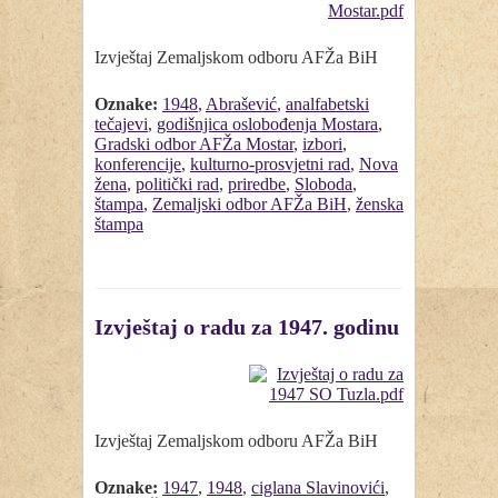
Izvještaj Zemaljskom odboru AFŽa BiH
Oznake:
1948
,
Abrašević
,
analfabetski
tečajevi
,
godišnjica oslobođenja Mostara
,
Gradski odbor AFŽa Mostar
,
izbori
,
konferencije
,
kulturno-prosvjetni rad
,
Nova
žena
,
politički rad
,
priredbe
,
Sloboda
,
štampa
,
Zemaljski odbor AFŽa BiH
,
ženska
štampa
Izvještaj o radu za 1947. godinu
Izvještaj Zemaljskom odboru AFŽa BiH
Oznake:
1947
,
1948
,
ciglana Slavinovići
,