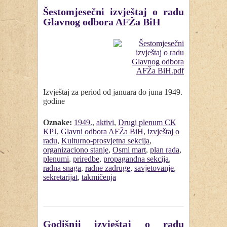
Šestomjesečni izvještaj o radu
Glavnog odbora AFŽa BiH
Izvještaj za period od januara do juna 1949.
godine
Oznake:
1949.
,
aktivi
,
Drugi plenum CK
KPJ
,
Glavni odbora AFŽa BiH
,
izvještaj o
radu
,
Kulturno-prosvjetna sekcija
,
organizaciono stanje
,
Osmi mart
,
plan rada
,
plenumi
,
priredbe
,
propagandna sekcija
,
radna snaga
,
radne zadruge
,
savjetovanje
,
sekretarijat
,
takmičenja
Godišnji izvještaj o radu