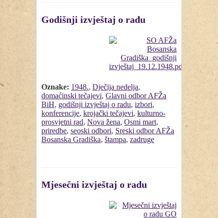
Godišnji izvještaj o radu
Oznake:
1948.
,
Dječija nedelja
,
domaćinski tečajevi
,
Glavni odbor AFŽa
BiH
,
godišnji izvještaj o radu
,
izbori
,
konferencije
,
krojački tečajevi
,
kulturno-
prosvjetni rad
,
Nova žena
,
Osmi mart
,
priredbe
,
seoski odbori
,
Sreski odbor AFŽa
Bosanska Gradiška
,
štampa
,
zadruge
Mjesečni izvještaj o radu