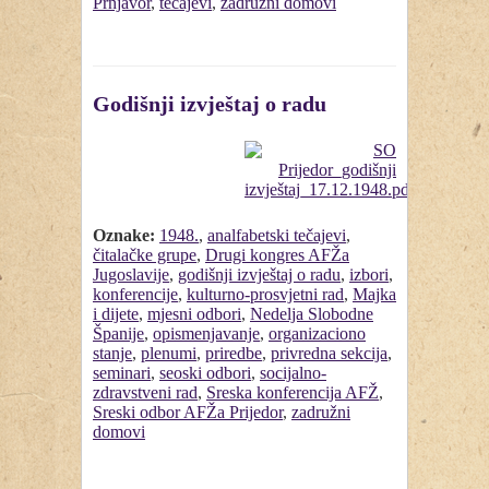
Prnjavor
,
tečajevi
,
zadružni domovi
Godišnji izvještaj o radu
Oznake:
1948.
,
analfabetski tečajevi
,
čitalačke grupe
,
Drugi kongres AFŽa
Jugoslavije
,
godišnji izvještaj o radu
,
izbori
,
konferencije
,
kulturno-prosvjetni rad
,
Majka
i dijete
,
mjesni odbori
,
Nedelja Slobodne
Španije
,
opismenjavanje
,
organizaciono
stanje
,
plenumi
,
priredbe
,
privredna sekcija
,
seminari
,
seoski odbori
,
socijalno-
zdravstveni rad
,
Sreska konferencija AFŽ
,
Sreski odbor AFŽa Prijedor
,
zadružni
domovi