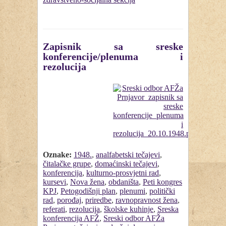
Zapisnik sa sreske
konferencije/plenuma i
rezolucija
Oznake:
1948.
,
analfabetski tečajevi
,
čitalačke grupe
,
domaćinski tečajevi
,
konferencija
,
kulturno-prosvjetni rad
,
kursevi
,
Nova žena
,
obdaništa
,
Peti kongres
KPJ
,
Petogodišnji plan
,
plenumi
,
politički
rad
,
porođaj
,
priredbe
,
ravnopravnost žena
,
referati
,
rezolucija
,
školske kuhinje
,
Sreska
konferencija AFŽ
,
Sreski odbor AFŽa