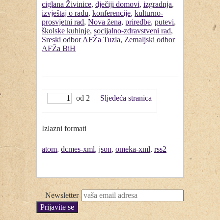
ciglana Živinice
,
dječiji domovi
,
izgradnja
,
izvještaj o radu
,
konferencije
,
kulturno-
prosvjetni rad
,
Nova žena
,
priredbe
,
putevi
,
školske kuhinje
,
socijalno-zdravstveni rad
,
Sreski odbor AFŽa Tuzla
,
Zemaljski odbor
AFŽa BiH
od 2
Sljedeća stranica
Izlazni formati
atom
,
dcmes-xml
,
json
,
omeka-xml
,
rss2
Newsletter