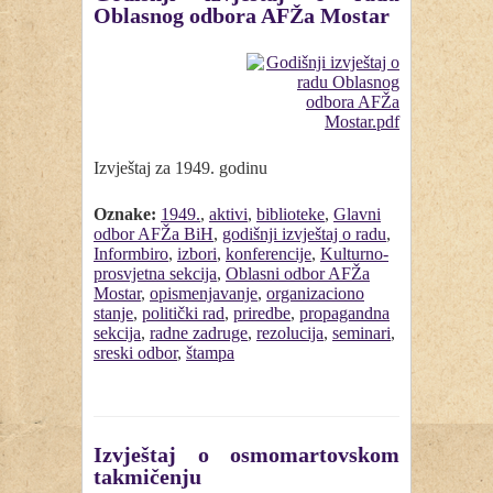
Oblasnog odbora AFŽa Mostar
Izvještaj za 1949. godinu
Oznake:
1949.
,
aktivi
,
biblioteke
,
Glavni
odbor AFŽa BiH
,
godišnji izvještaj o radu
,
Informbiro
,
izbori
,
konferencije
,
Kulturno-
prosvjetna sekcija
,
Oblasni odbor AFŽa
Mostar
,
opismenjavanje
,
organizaciono
stanje
,
politički rad
,
priredbe
,
propagandna
sekcija
,
radne zadruge
,
rezolucija
,
seminari
,
sreski odbor
,
štampa
Izvještaj o osmomartovskom
takmičenju