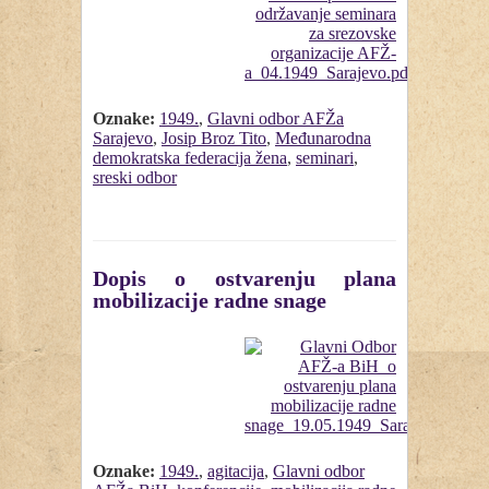
Oznake:
1949.
,
Glavni odbor AFŽa
Sarajevo
,
Josip Broz Tito
,
Međunarodna
demokratska federacija žena
,
seminari
,
sreski odbor
Dopis o ostvarenju plana
mobilizacije radne snage
Oznake:
1949.
,
agitacija
,
Glavni odbor