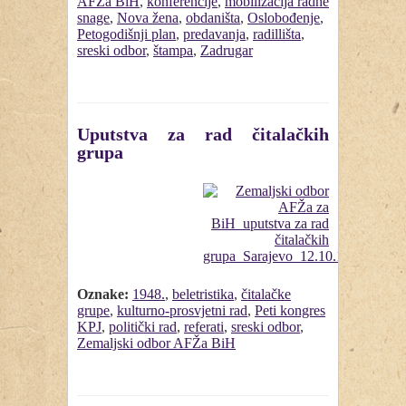
AFŽa BiH
,
konferencije
,
mobilizacija radne
snage
,
Nova žena
,
obdaništa
,
Oslobođenje
,
Petogodišnji plan
,
predavanja
,
radillišta
,
sreski odbor
,
štampa
,
Zadrugar
Uputstva za rad čitalačkih
grupa
Oznake:
1948.
,
beletristika
,
čitalačke
grupe
,
kulturno-prosvjetni rad
,
Peti kongres
KPJ
,
politički rad
,
referati
,
sreski odbor
,
Zemaljski odbor AFŽa BiH