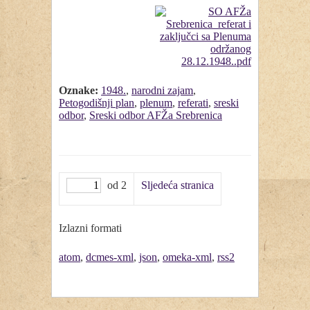
Oznake:
1948.
,
narodni zajam
,
Petogodišnji plan
,
plenum
,
referati
,
sreski
odbor
,
Sreski odbor AFŽa Srebrenica
od 2
Sljedeća stranica
Izlazni formati
atom
,
dcmes-xml
,
json
,
omeka-xml
,
rss2