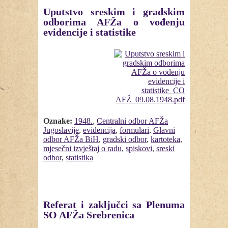
Uputstvo sreskim i gradskim
odborima AFŽa o vođenju
evidencije i statistike
Oznake:
1948.
,
Centralni odbor AFŽa
Jugoslavije
,
evidencija
,
formulari
,
Glavni
odbor AFŽa BiH
,
gradski odbor
,
kartoteka
,
mjesečni izvještaj o radu
,
spiskovi
,
sreski
odbor
,
statistika
Referat i zaključci sa Plenuma
SO AFŽa Srebrenica