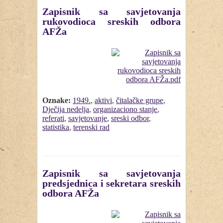
Zapisnik sa savjetovanja
rukovodioca sreskih odbora
AFŽa
Oznake:
1949.
,
aktivi
,
čitalačke grupe
,
Dječija nedelja
,
organizaciono stanje
,
referati
,
savjetovanje
,
sreski odbor
,
statistika
,
terenski rad
Zapisnik sa savjetovanja
predsjednica i sekretara sreskih
odbora AFŽa