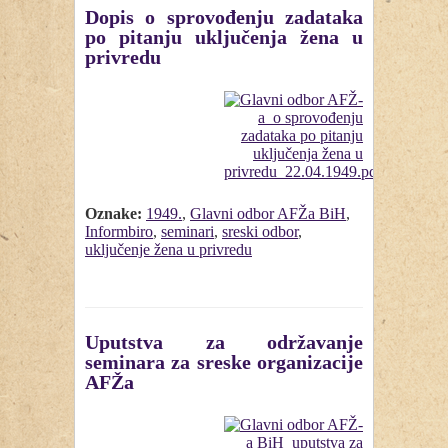
Dopis o sprovođenju zadataka
po pitanju uključenja žena u
privredu
Oznake:
1949.
,
Glavni odbor AFŽa BiH
,
Informbiro
,
seminari
,
sreski odbor
,
uključenje žena u privredu
Uputstva za održavanje
seminara za sreske organizacije
AFŽa