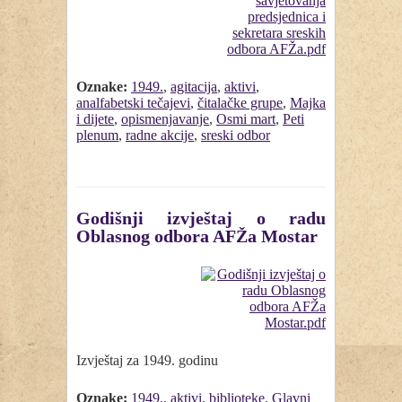
Oznake:
1949.
,
agitacija
,
aktivi
,
analfabetski tečajevi
,
čitalačke grupe
,
Majka
i dijete
,
opismenjavanje
,
Osmi mart
,
Peti
plenum
,
radne akcije
,
sreski odbor
Godišnji izvještaj o radu
Oblasnog odbora AFŽa Mostar
Izvještaj za 1949. godinu
Oznake:
1949.
,
aktivi
,
biblioteke
,
Glavni