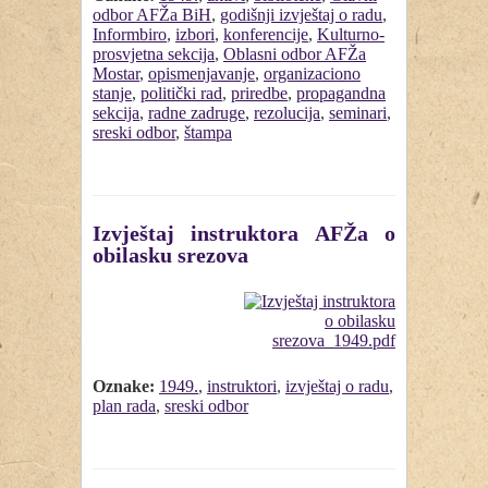
odbor AFŽa BiH
,
godišnji izvještaj o radu
,
Informbiro
,
izbori
,
konferencije
,
Kulturno-
prosvjetna sekcija
,
Oblasni odbor AFŽa
Mostar
,
opismenjavanje
,
organizaciono
stanje
,
politički rad
,
priredbe
,
propagandna
sekcija
,
radne zadruge
,
rezolucija
,
seminari
,
sreski odbor
,
štampa
Izvještaj instruktora AFŽa o
obilasku srezova
Oznake:
1949.
,
instruktori
,
izvještaj o radu
,
plan rada
,
sreski odbor