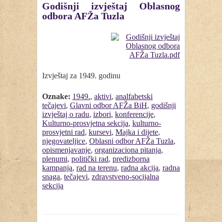
Godišnji izvještaj Oblasnog
odbora AFŽa Tuzla
Izvještaj za 1949. godinu
Oznake:
1949.
,
aktivi
,
analfabetski
tečajevi
,
Glavni odbor AFŽa BiH
,
godišnji
izvještaj o radu
,
izbori
,
konferencije
,
Kulturno-prosvjetna sekcija
,
kulturno-
prosvjetni rad
,
kursevi
,
Majka i dijete
,
njegovateljice
,
Oblasni odbor AFŽa Tuzla
,
opismenjavanje
,
organizaciona pitanja
,
plenumi
,
politički rad
,
predizborna
kampanja
,
rad na terenu
,
radna akcija
,
radna
snaga
,
tečajevi
,
zdravstveno-socijalna
sekcija