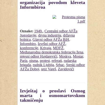
organizacija povodom kleveta
Informbiroa
Oznake:
1949.
,
Centralni odbor AFŽa
Jugoslavije
,
drvna industrija
,
državna
bolnica
,
Glavni odbor AFŽa BiH
,
Informbiro
,
Izvršni odbor AFŽ
,
konferencije
,
Krivaja
,
MDFŽ
,
Međunarodna demokratska federacija žena
,
mjesni odbor Hajdarevići
,
Moskva
,
Mostar
,
Pariz
,
pisma
,
protest
,
referati
,
rudarska
brigada
,
rudnik Ljubija
,
Srbac
,
Sreski odbor
AFŽa Doboj
,
srez Vareš
,
Zavidovići
Izvještaj o proslavi Osmog
marta i osmomartovskom
takmičenju