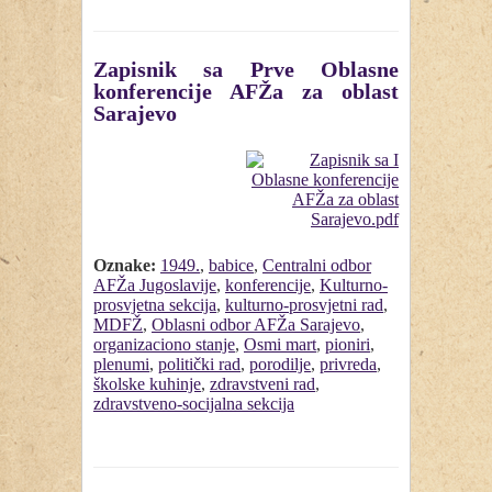
Zapisnik sa Prve Oblasne
konferencije AFŽa za oblast
Sarajevo
Oznake:
1949.
,
babice
,
Centralni odbor
AFŽa Jugoslavije
,
konferencije
,
Kulturno-
prosvjetna sekcija
,
kulturno-prosvjetni rad
,
MDFŽ
,
Oblasni odbor AFŽa Sarajevo
,
organizaciono stanje
,
Osmi mart
,
pioniri
,
plenumi
,
politički rad
,
porodilje
,
privreda
,
školske kuhinje
,
zdravstveni rad
,
zdravstveno-socijalna sekcija