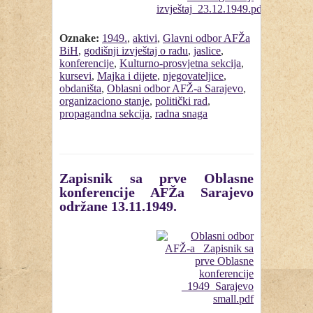
Oznake:
1949.
,
aktivi
,
Glavni odbor AFŽa
BiH
,
godišnji izvještaj o radu
,
jaslice
,
konferencije
,
Kulturno-prosvjetna sekcija
,
kursevi
,
Majka i dijete
,
njegovateljice
,
obdaništa
,
Oblasni odbor AFŽ-a Sarajevo
,
organizaciono stanje
,
politički rad
,
propagandna sekcija
,
radna snaga
Zapisnik sa prve Oblasne
konferencije AFŽa Sarajevo
održane 13.11.1949.