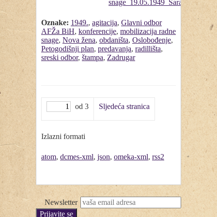
Oznake:
1949.
,
agitacija
,
Glavni odbor
AFŽa BiH
,
konferencije
,
mobilizacija radne
snage
,
Nova žena
,
obdaništa
,
Oslobođenje
,
Petogodišnji plan
,
predavanja
,
radillišta
,
sreski odbor
,
štampa
,
Zadrugar
od 3
Sljedeća stranica
Izlazni formati
atom
,
dcmes-xml
,
json
,
omeka-xml
,
rss2
Newsletter