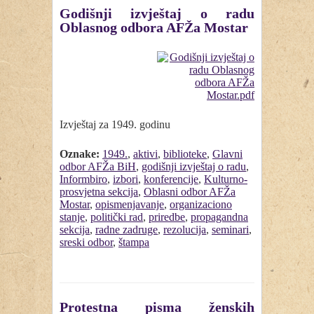
Godišnji izvještaj o radu
Oblasnog odbora AFŽa Mostar
Izvještaj za 1949. godinu
Oznake:
1949.
,
aktivi
,
biblioteke
,
Glavni
odbor AFŽa BiH
,
godišnji izvještaj o radu
,
Informbiro
,
izbori
,
konferencije
,
Kulturno-
prosvjetna sekcija
,
Oblasni odbor AFŽa
Mostar
,
opismenjavanje
,
organizaciono
stanje
,
politički rad
,
priredbe
,
propagandna
sekcija
,
radne zadruge
,
rezolucija
,
seminari
,
sreski odbor
,
štampa
Protestna pisma ženskih