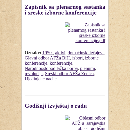
Zapisnik sa plenarnog sastanka
i sreske izborne konferencije
Oznake:
1950.
,
aktivi
,
domaćinski tečajevi
,
Glavni odbor AFŽa BiH
,
izbori
,
izborne
konferencije
,
konferencije
,
Narodnooslobodilačka borba
,
plenumi
,
revolucija
,
Sreski odbor AFŽa Zenica
,
Ujedinjene nacije
Godišnji izvještaj o radu