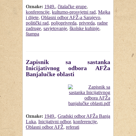
Oznake:
1949.
,
čitalačke grupe
,
konferencije
,
kulturno-prosvjetni rad
,
Majka
i dijete
,
Oblasni odbor AFŽ-a Sarajevo
,
politički rad
,
poljoprivreda
,
privreda
,
radne
zadruge
,
savjetovanje
,
školske kuhinje
,
štampa
Zapisnik sa sastanka
Inicijativnog odbora AFŽa
Banjalučke oblasti
Oznake:
1949.
,
Gradski odbor AFŽa Banja
Luka
,
Inicijativni odbor
,
konferencije
,
Oblasni odbor AFŽ
,
referati