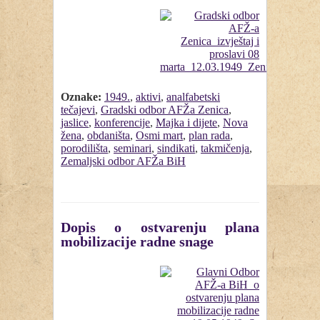
Oznake:
1949.
,
aktivi
,
analfabetski
tečajevi
,
Gradski odbor AFŽa Zenica
,
jaslice
,
konferencije
,
Majka i dijete
,
Nova
žena
,
obdaništa
,
Osmi mart
,
plan rada
,
porodilišta
,
seminari
,
sindikati
,
takmičenja
,
Zemaljski odbor AFŽa BiH
Dopis o ostvarenju plana
mobilizacije radne snage