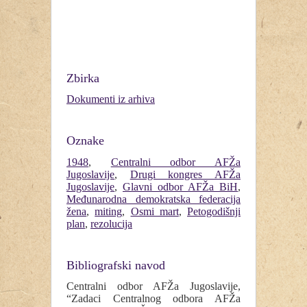
Zbirka
Dokumenti iz arhiva
Oznake
1948
,
Centralni odbor AFŽa
Jugoslavije
,
Drugi kongres AFŽa
Jugoslavije
,
Glavni odbor AFŽa BiH
,
Međunarodna demokratska federacija
žena
,
miting
,
Osmi mart
,
Petogodišnji
plan
,
rezolucija
Bibliografski navod
Centralni odbor AFŽa Jugoslavije,
“Zadaci Centralnog odbora AFŽa