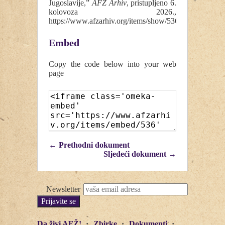
Jugoslavije,”
AFŽ Arhiv
, pristupljeno 6.
kolovoza 2026.,
https://www.afzarhiv.org/items/show/536
.
Embed
Copy the code below into your web
page
← Prethodni dokument
Sljedeći dokument →
Newsletter
Da živi AFŽ!
Zbirke
Dokumenti