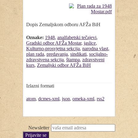
Dopis Zemaljskom odboru AFŽa BiH
Oznake:
1948
,
analfabetski tečajevi
,
Gradski odbor AFŽa Mostar
,
jaslice
,
Kulturno-prosvjetna sekcija
,
narodna vlast
,
plan rada
,
predavanja
,
sindikati
,
socijalno-
zdravstvena sekcija
,
štampa
,
zdravstveni
kurs
,
Zemaljski odbor AFŽa BiH
Izlazni formati
atom
,
dcmes-xml
,
json
,
omeka-xml
,
rss2
Newsletter