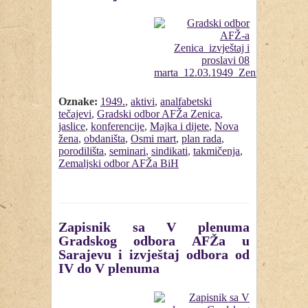
Oznake:
1949.
,
aktivi
,
analfabetski
tečajevi
,
Gradski odbor AFŽa Zenica
,
jaslice
,
konferencije
,
Majka i dijete
,
Nova
žena
,
obdaništa
,
Osmi mart
,
plan rada
,
porodilišta
,
seminari
,
sindikati
,
takmičenja
,
Zemaljski odbor AFŽa BiH
Zapisnik sa V plenuma
Gradskog odbora AFŽa u
Sarajevu i izvještaj odbora od
IV do V plenuma