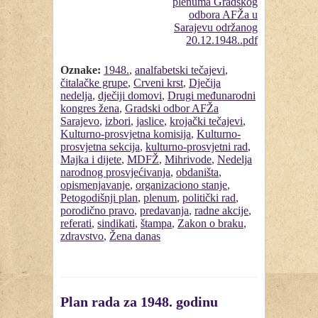
Oznake:
1948.
,
analfabetski tečajevi
,
čitalačke grupe
,
Crveni krst
,
Dječija
nedelja
,
dječiji domovi
,
Drugi međunarodni
kongres žena
,
Gradski odbor AFŽa
Sarajevo
,
izbori
,
jaslice
,
krojački tečajevi
,
Kulturno-prosvjetna komisija
,
Kulturno-
prosvjetna sekcija
,
kulturno-prosvjetni rad
,
Majka i dijete
,
MDFŽ
,
Mihrivode
,
Nedelja
narodnog prosvjećivanja
,
obdaništa
,
opismenjavanje
,
organizaciono stanje
,
Petogodišnji plan
,
plenum
,
politički rad
,
porodično pravo
,
predavanja
,
radne akcije
,
referati
,
sindikati
,
štampa
,
Zakon o braku
,
zdravstvo
,
Žena danas
Plan rada za 1948. godinu