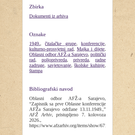
Zbirka
Dokumenti iz arhiva
Oznake
1949.
,
čitalačke grupe
,
konferencije
,
kulturno-prosvjetni rad
,
Majka i dijete
,
Oblasni odbor AFŽ-a Sarajevo
,
politički
rad
,
poljoprivreda
,
privreda
,
radne
zadruge
,
savjetovanje
,
školske kuhinje
,
štampa
Bibliografski navod
Oblasni odbor AFŽ-a Sarajevo,
“Zapisnik sa prve Oblasne konferencije
AFŽa Sarajevo održane 13.11.1949.,”
AFŽ Arhiv
, pristupljeno 7. kolovoza
2026.,
https://www.afzarhiv.org/items/show/671
.