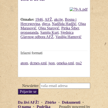
Oznake:
1946
,
AFŽ
,
akcije
,
Bosna i
Hercegovina
,
djeca
,
Nadžida Hadžić
,
Olga
Marasović
,
Olga Starović
,
Pirika Šiber
,
propaganda
,
Samija Kurt
,
Sjednica
Glavnog odbora AFŽ
,
Vasilija Hamović
Izlazni formati
atom
,
dcmes-xml
,
json
,
omeka-xml
,
rss2
Newsletter
Da živi AFŽ!
Zbirke
Dokumenti
O nama
Podrška
Proudly powered by