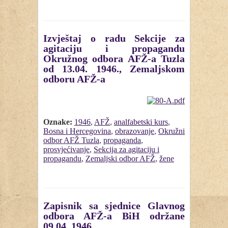
Izvještaj o radu Sekcije za
agitaciju i propagandu
Okružnog odbora AFŽ-a Tuzla
od 13.04. 1946., Zemaljskom
odboru AFŽ-a
Oznake:
1946
,
AFŽ
,
analfabetski kurs
,
Bosna i Hercegovina
,
obrazovanje
,
Okružni
odbor AFŽ Tuzla
,
propaganda
,
prosvjećivanje
,
Sekcija za agitaciju i
propagandu
,
Zemaljski odbor AFŽ
,
žene
Zapisnik sa sjednice Glavnog
odbora AFŽ-a BiH održane
09.04. 1946.