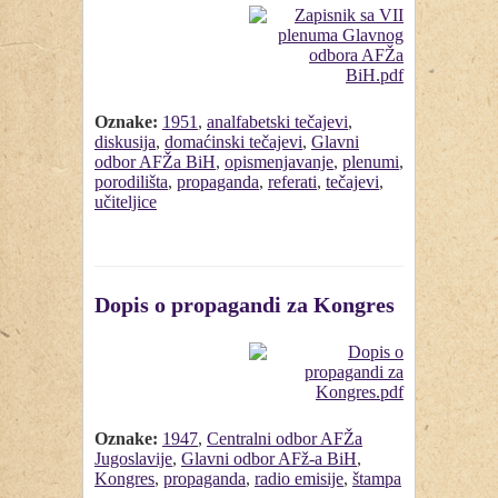
Oznake:
1951
,
analfabetski tečajevi
,
diskusija
,
domaćinski tečajevi
,
Glavni
odbor AFŽa BiH
,
opismenjavanje
,
plenumi
,
porodilišta
,
propaganda
,
referati
,
tečajevi
,
učiteljice
Dopis o propagandi za Kongres
Oznake:
1947
,
Centralni odbor AFŽa
Jugoslavije
,
Glavni odbor AFž-a BiH
,
Kongres
,
propaganda
,
radio emisije
,
štampa