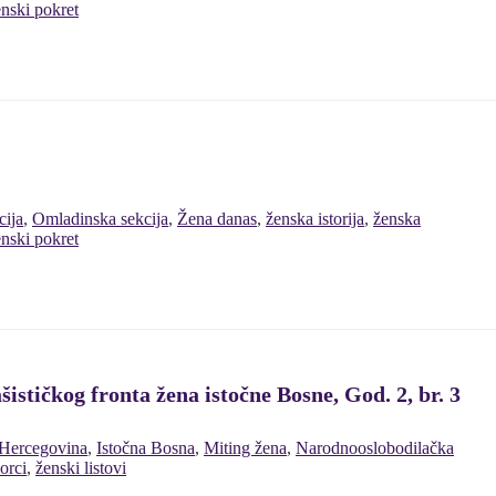
nski pokret
cija
,
Omladinska sekcija
,
Žena danas
,
ženska istorija
,
ženska
nski pokret
šističkog fronta žena istočne Bosne, God. 2, br. 3
 Hercegovina
,
Istočna Bosna
,
Miting žena
,
Narodnooslobodilačka
orci
,
ženski listovi