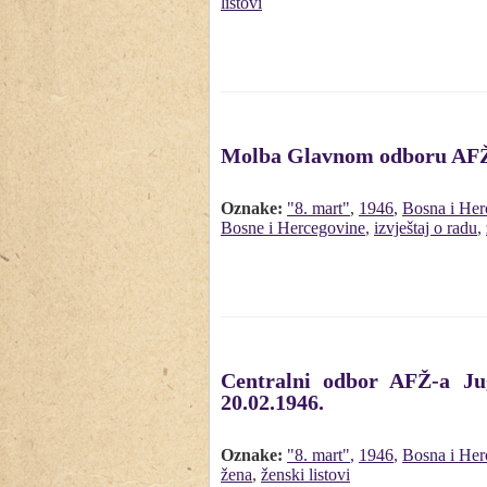
listovi
Molba Glavnom odboru AFŽ-a 
Oznake:
"8. mart"
,
1946
,
Bosna i Her
Bosne i Hercegovine
,
izvještaj o radu
,
Centralni odbor AFŽ-a Jug
20.02.1946.
Oznake:
"8. mart"
,
1946
,
Bosna i Her
žena
,
ženski listovi