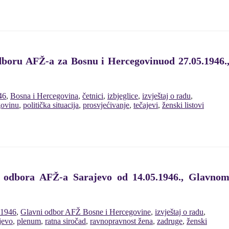
dboru AFŽ-a za Bosnu i Hercegovinuod 27.05.1946
46
,
Bosna i Hercegovina
,
četnici
,
izbjeglice
,
izvještaj o radu
,
govinu
,
politička situacija
,
prosvjećivanje
,
tečajevi
,
ženski listovi
g odbora AFŽ-a Sarajevo od 14.05.1946., Glavno
1946
,
Glavni odbor AFŽ Bosne i Hercegovine
,
izvještaj o radu
,
jevo
,
plenum
,
ratna siročad
,
ravnopravnost žena
,
zadruge
,
ženski