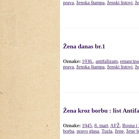
prava
,
ženska štampa
,
ženski listovi
,
že
Žena danas br.1
Oznake:
1936.
,
antifašizam
,
emancipa
prava
,
ženska štampa
,
ženski listovi
,
že
Žena kroz borbu : list Antifa
Oznake:
1945
,
8. mart
,
AFŽ
,
Bosna i
borba
,
pravo glasa
,
Tuzla
,
žene
,
žene b