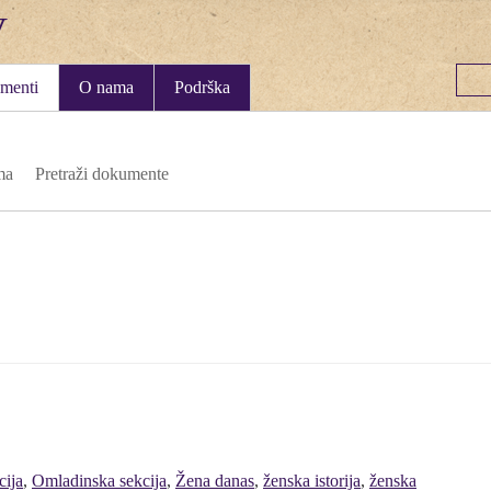
menti
O nama
Podrška
ma
Pretraži dokumente
cija
,
Omladinska sekcija
,
Žena danas
,
ženska istorija
,
ženska