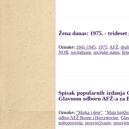
Žena danas: 1975. - trides
Oznake:
1941-1945
,
1975
,
AFŽ
,
druš
NOB
,
socijalizam
,
socijalni status
,
žen
Spisak popularnih izdanja 
Glavnom odboru AFŽ-a za Bo
Oznake:
"Majka i dete"
,
"Mala knjižn
odbor AFŽ Bosne i Hercegovine
,
Glav
poljoprivreda
,
prosvjećivanje
,
prosvjet