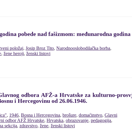
et godina pobede nad fašizmom: međunarodna godina 
tveni položaj
,
Josip Broz Tito
,
Narodnooslobodilačka borba
,
e
,
žene heroji
,
ženski listovi
Glavnog odbora AFŽ-a Hrvatske za kulturno-prosv
snu i Hercegovinu od 26.06.1946.
ica"
,
1946
,
Bosna i Hercegovina
,
brošure
,
domaćinstvo
,
Glavni
ni odbor AFŽ Hrvatske
,
Hrvatska
,
obrazovanje
,
pedagogija
,
na sekcija
,
zdravstvo
,
žene
,
ženski listovi