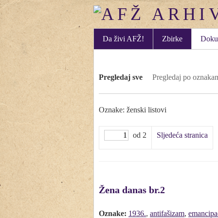
Da živi AFŽ!
Zbirke
Doku
Pregledaj sve
Pregledaj po oznaka
Oznake: ženski listovi
od 2
Sljedeća stranica
Žena danas br.2
Oznake:
1936.
,
antifašizam
,
emancipa