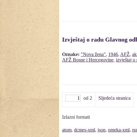
Izvještaj o radu Glavnog od
Oznake:
"Nova žena"
,
1946
,
AFŽ
,
ak
AFŽ Bosne i Hercegovine
,
izvještaj o
od 2
Sljedeća stranica
Izlazni formati
atom
,
dcmes-xml
,
json
,
omeka-xml
,
rs