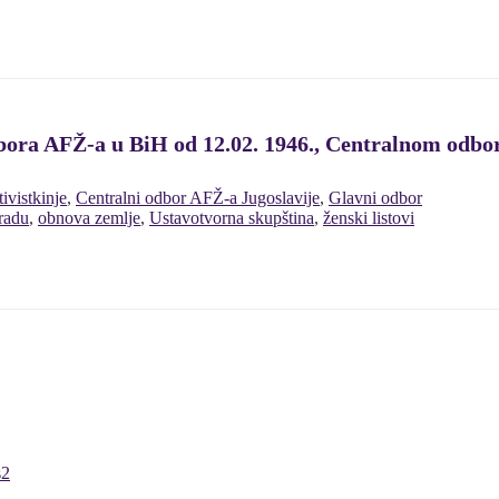
bora AFŽ-a u BiH od 12.02. 1946., Centralnom odbo
tivistkinje
,
Centralni odbor AFŽ-a Jugoslavije
,
Glavni odbor
 radu
,
obnova zemlje
,
Ustavotvorna skupština
,
ženski listovi
s2