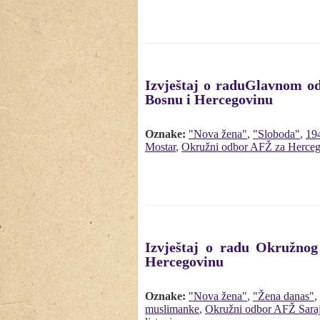
Izvještaj o raduGlavnom o
Bosnu i Hercegovinu
Oznake:
"Nova žena"
,
"Sloboda"
,
19
Mostar
,
Okružni odbor AFŽ za Herce
Izvještaj o radu Okružno
Hercegovinu
Oznake:
"Nova žena"
,
"Žena danas"
,
muslimanke
,
Okružni odbor AFŽ Sara