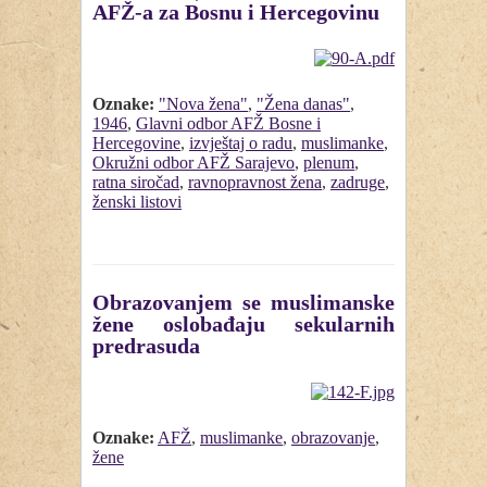
AFŽ-a za Bosnu i Hercegovinu
Oznake:
"Nova žena"
,
"Žena danas"
,
1946
,
Glavni odbor AFŽ Bosne i
Hercegovine
,
izvještaj o radu
,
muslimanke
,
Okružni odbor AFŽ Sarajevo
,
plenum
,
ratna siročad
,
ravnopravnost žena
,
zadruge
,
ženski listovi
Obrazovanjem se muslimanske
žene oslobađaju sekularnih
predrasuda
Oznake:
AFŽ
,
muslimanke
,
obrazovanje
,
žene