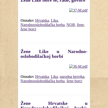
Žene Like bore se, rade, govore
Oznake:
Hrvatska
,
Lika
,
Narodnooslobodilačka borba
,
NOB
,
žene
,
žene borci
Žene Like u Narodno-
oslobodilačkoj borbi
Oznake:
Hrvatska
,
Lika
,
narodna herojka
,
Narodnooslobodilačka borba
,
žene borci
Žene Hrvatske u