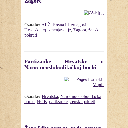
Zagore
Oznake:
AFŽ
,
Bosna i Hercegovina
,
Hrvatska
,
opismenjavanje
,
Zagora
,
ženski
pokreti
Partizanke Hrvatske u
Narodnooslobodilačkoj borbi
Oznake:
Hrvatska
,
Narodnooslobodilačka
borba
,
NOB
,
partizanke
,
ženski pokreti