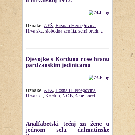
u Hrvatskoj 1942.
Oznake:
AFŽ
,
Bosna i Hercegovina
,
Hrvatska
,
slobodna zemlja
,
zemljoradnja
Djevojke s Korduna nose hranu
partizanskim jedinicama
Oznake:
AFŽ
,
Bosna i Hercegovina
,
Hrvatska
,
Kordun
,
NOB
,
žene borci
Analfabetski tečaj za žene u
jednom selu dalmatinske