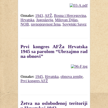
Oznake:
1943
,
AFŽ
,
Bosna i Hercegovina
,
Hrvatska
,
Jugoslavija
,
Milovan Djilas
,
NOB
,
ravnopravnost žena
,
Sovjetski Savez
Prvi kongres AFŽa Hrvatska
1945 sa parolom “Ubrzajmo rad
na obnovi”
Oznake:
1945
,
Hrvatska
,
obnova zemlje
,
Prvi kongres AFŽ
Žetva na oslobođenoj teritoriji