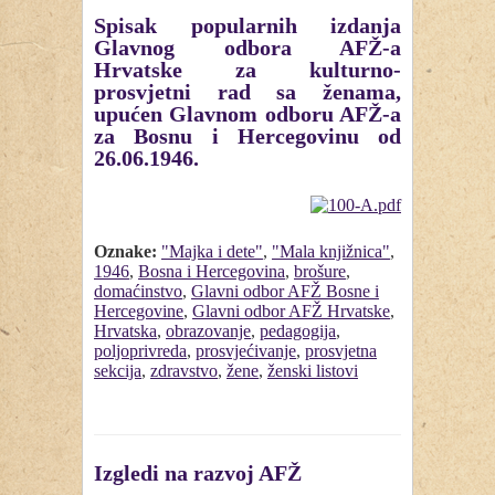
Spisak popularnih izdanja
Glavnog odbora AFŽ-a
Hrvatske za kulturno-
prosvjetni rad sa ženama,
upućen Glavnom odboru AFŽ-a
za Bosnu i Hercegovinu od
26.06.1946.
Oznake:
"Majka i dete"
,
"Mala knjižnica"
,
1946
,
Bosna i Hercegovina
,
brošure
,
domaćinstvo
,
Glavni odbor AFŽ Bosne i
Hercegovine
,
Glavni odbor AFŽ Hrvatske
,
Hrvatska
,
obrazovanje
,
pedagogija
,
poljoprivreda
,
prosvjećivanje
,
prosvjetna
sekcija
,
zdravstvo
,
žene
,
ženski listovi
Izgledi na razvoj AFŽ