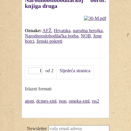
Narodnooslobodilačkoj borbi:
knjiga druga
Oznake:
AFŽ
,
Hrvatska
,
narodna herojka
,
Narodnooslobodilačka borba
,
NOB
,
žene
borci
,
ženski pokreti
od 2
Sljedeća stranica
Izlazni formati
atom
,
dcmes-xml
,
json
,
omeka-xml
,
rss2
Newsletter