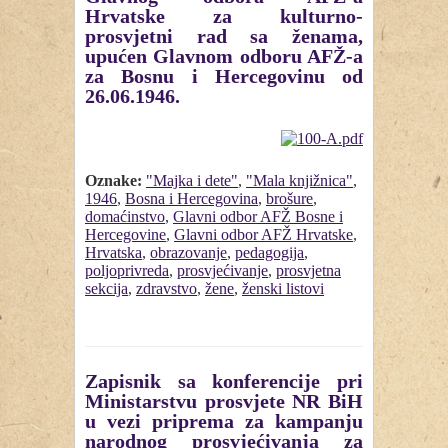
Hrvatske za kulturno-
prosvjetni rad sa ženama,
upućen Glavnom odboru AFŽ-a
za Bosnu i Hercegovinu od
26.06.1946.
Oznake:
"Majka i dete"
,
"Mala knjižnica"
,
1946
,
Bosna i Hercegovina
,
brošure
,
domaćinstvo
,
Glavni odbor AFŽ Bosne i
Hercegovine
,
Glavni odbor AFŽ Hrvatske
,
Hrvatska
,
obrazovanje
,
pedagogija
,
poljoprivreda
,
prosvjećivanje
,
prosvjetna
sekcija
,
zdravstvo
,
žene
,
ženski listovi
Zapisnik sa konferencije pri
Ministarstvu prosvjete NR BiH
u vezi priprema za kampanju
narodnog prosvjećivanja za