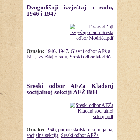
Dvogodišnji izvještaj o radu,
1946 i 1947
Oznake:
1946
,
1947
,
Glavni odbor AFž-a
BiH
,
izvještaj o radu
,
Sreski odbor Modriča
Sreski odbor AFŽa Kladanj
socijalnoj sekciji AFŽ BiH
Oznake:
1946
,
pomoć školskim kuhinjama
,
socijalna sekcija
,
Sreski odbor AFŽa