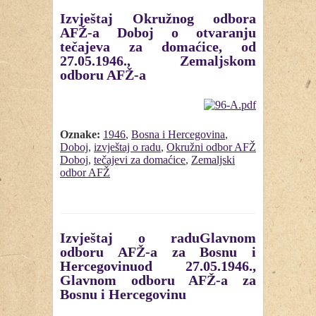
Izvještaj Okružnog odbora
AFŽ-a Doboj o otvaranju
tečajeva za domaćice, od
27.05.1946., Zemaljskom
odboru AFŽ-a
Oznake:
1946
,
Bosna i Hercegovina
,
Doboj
,
izvještaj o radu
,
Okružni odbor AFŽ
Doboj
,
tečajevi za domaćice
,
Zemaljski
odbor AFŽ
Izvještaj o raduGlavnom
odboru AFŽ-a za Bosnu i
Hercegovinuod 27.05.1946.,
Glavnom odboru AFŽ-a za
Bosnu i Hercegovinu