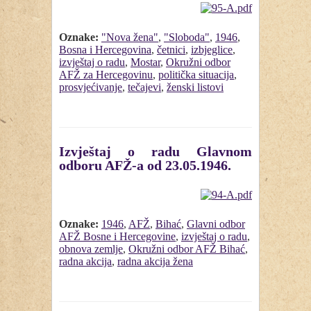
Oznake:
"Nova žena"
,
"Sloboda"
,
1946
,
Bosna i Hercegovina
,
četnici
,
izbjeglice
,
izvještaj o radu
,
Mostar
,
Okružni odbor
AFŽ za Hercegovinu
,
politička situacija
,
prosvjećivanje
,
tečajevi
,
ženski listovi
Izvještaj o radu Glavnom
odboru AFŽ-a od 23.05.1946.
Oznake:
1946
,
AFŽ
,
Bihać
,
Glavni odbor
AFŽ Bosne i Hercegovine
,
izvještaj o radu
,
obnova zemlje
,
Okružni odbor AFŽ Bihać
,
radna akcija
,
radna akcija žena