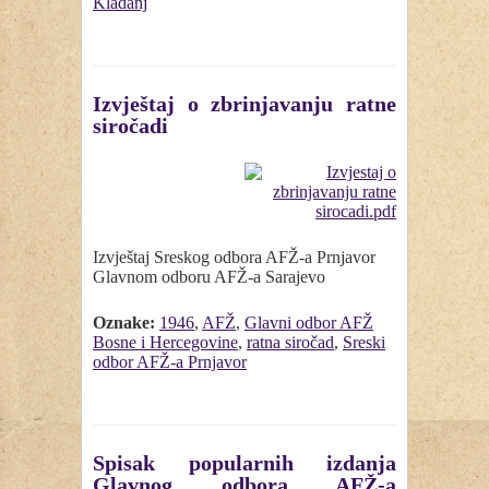
Kladanj
Izvještaj o zbrinjavanju ratne
siročadi
Izvještaj Sreskog odbora AFŽ-a Prnjavor
Glavnom odboru AFŽ-a Sarajevo
Oznake:
1946
,
AFŽ
,
Glavni odbor AFŽ
Bosne i Hercegovine
,
ratna siročad
,
Sreski
odbor AFŽ-a Prnjavor
Spisak popularnih izdanja
Glavnog odbora AFŽ-a