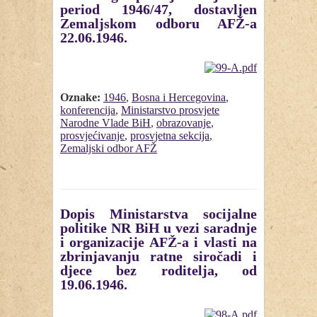
period 1946/47, dostavljen
Zemaljskom odboru AFŽ-a
22.06.1946.
Oznake:
1946
,
Bosna i Hercegovina
,
konferencija
,
Ministarstvo prosvjete
Narodne Vlade BiH
,
obrazovanje
,
prosvjećivanje
,
prosvjetna sekcija
,
Zemaljski odbor AFŽ
Dopis Ministarstva socijalne
politike NR BiH u vezi saradnje
i organizacije AFŽ-a i vlasti na
zbrinjavanju ratne siročadi i
djece bez roditelja, od
19.06.1946.