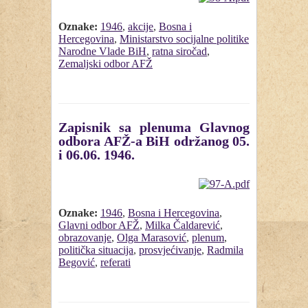
Oznake:
1946
,
akcije
,
Bosna i
Hercegovina
,
Ministarstvo socijalne politike
Narodne Vlade BiH
,
ratna siročad
,
Zemaljski odbor AFŽ
Zapisnik sa plenuma Glavnog
odbora AFŽ-a BiH održanog 05.
i 06.06. 1946.
Oznake:
1946
,
Bosna i Hercegovina
,
Glavni odbor AFŽ
,
Milka Čaldarević
,
obrazovanje
,
Olga Marasović
,
plenum
,
politička situacija
,
prosvjećivanje
,
Radmila
Begović
,
referati