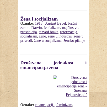
Žena i socijalizam
Oznake:
1913.
,
August Bebel
,
bračni
zakon
,
Darvin
,
feudalizam
,
majčinstvo
,
prostitucija
,
razvod braka
,
reformacija
,
socijalizam
,
žene
,
žene u industriji
,
žene u
privredi
,
žene u socijalizmu
,
žensko pitanje
Društvena jednakost i
emancipacija žena
Oznake:
emancipacija
,
feminizam
,