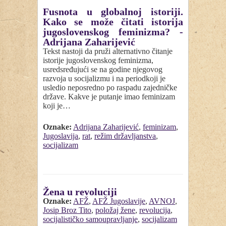
Fusnota u globalnoj istoriji.
Kako se može čitati istorija
jugoslovenskog feminizma? -
Adrijana Zaharijević
Tekst nastoji da pruži alternativno čitanje
istorije jugoslovenskog feminizma,
usredsređujući se na godine njegovog
razvoja u socijalizmu i na periodkoji je
usledio neposredno po raspadu zajedničke
države. Kakve je putanje imao feminizam
koji je…
Oznake:
Adrijana Zaharijević
,
feminizam
,
Jugoslavija
,
rat
,
režim državljanstva
,
socijalizam
Žena u revoluciji
Oznake:
AFŽ
,
AFŽ Jugoslavije
,
AVNOJ
,
Josip Broz Tito
,
položaj žene
,
revolucija
,
socijalističko samoupravljanje
,
socijalizam