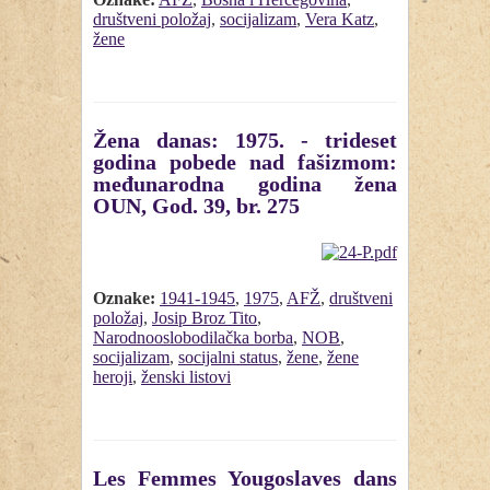
društveni položaj
,
socijalizam
,
Vera Katz
,
žene
Žena danas: 1975. - trideset
godina pobede nad fašizmom:
međunarodna godina žena
OUN, God. 39, br. 275
Oznake:
1941-1945
,
1975
,
AFŽ
,
društveni
položaj
,
Josip Broz Tito
,
Narodnooslobodilačka borba
,
NOB
,
socijalizam
,
socijalni status
,
žene
,
žene
heroji
,
ženski listovi
Les Femmes Yougoslaves dans