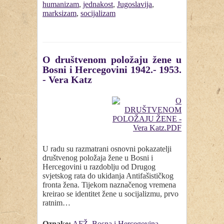
humanizam
,
jednakost
,
Jugoslavija
,
marksizam
,
socijalizam
O društvenom položaju žene u
Bosni i Hercegovini 1942.- 1953.
- Vera Katz
U radu su razmatrani osnovni pokazatelji
društvenog položaja žene u Bosni i
Hercegovini u razdoblju od Drugog
svjetskog rata do ukidanja Antifašističkog
fronta žena. Tijekom naznačenog vremena
kreirao se identitet žene u socijalizmu, prvo
ratnim…
Oznake:
AFŽ
,
Bosna i Hercegovina
,