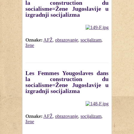
la construction du
socialisme=Žene Jugoslavije u
izgradnji socijalizma
Oznake:
AFŽ
,
obrazovanje
,
socijalizam
,
žene
Les Femmes Yougoslaves dans
la construction du
socialisme=Žene Jugoslavije u
izgradnji socijalizma
Oznake:
AFŽ
,
obrazovanje
,
socijalizam
,
žene