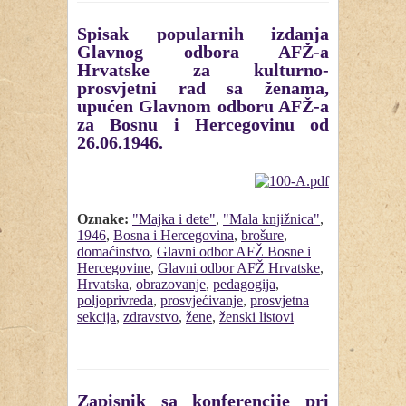
Spisak popularnih izdanja
Glavnog odbora AFŽ-a
Hrvatske za kulturno-
prosvjetni rad sa ženama,
upućen Glavnom odboru AFŽ-a
za Bosnu i Hercegovinu od
26.06.1946.
Oznake:
"Majka i dete"
,
"Mala knjižnica"
,
1946
,
Bosna i Hercegovina
,
brošure
,
domaćinstvo
,
Glavni odbor AFŽ Bosne i
Hercegovine
,
Glavni odbor AFŽ Hrvatske
,
Hrvatska
,
obrazovanje
,
pedagogija
,
poljoprivreda
,
prosvjećivanje
,
prosvjetna
sekcija
,
zdravstvo
,
žene
,
ženski listovi
Zapisnik sa konferencije pri