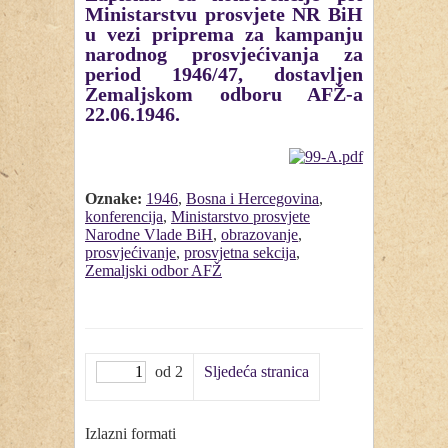
Ministarstvu prosvjete NR BiH
u vezi priprema za kampanju
narodnog prosvjećivanja za
period 1946/47, dostavljen
Zemaljskom odboru AFŽ-a
22.06.1946.
Oznake:
1946
,
Bosna i Hercegovina
,
konferencija
,
Ministarstvo prosvjete
Narodne Vlade BiH
,
obrazovanje
,
prosvjećivanje
,
prosvjetna sekcija
,
Zemaljski odbor AFŽ
od 2
Sljedeća stranica
Izlazni formati