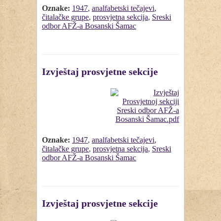
Oznake:
1947
,
analfabetski tečajevi
,
čitalačke grupe
,
prosvjetna sekcija
,
Sreski
odbor AFŽ-a Bosanski Šamac
Izvještaj prosvjetne sekcije
Oznake:
1947
,
analfabetski tečajevi
,
čitalačke grupe
,
prosvjetna sekcija
,
Sreski
odbor AFŽ-a Bosanski Šamac
Izvještaj prosvjetne sekcije