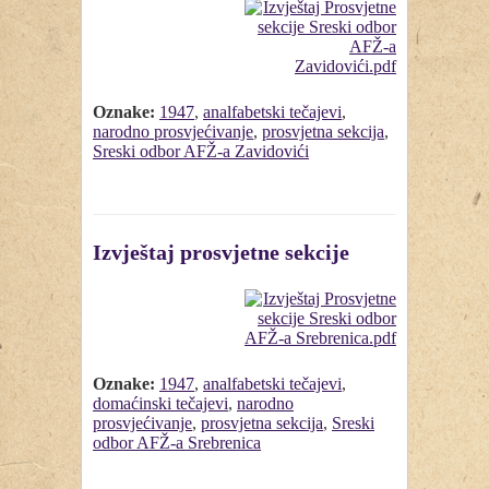
Oznake:
1947
,
analfabetski tečajevi
,
narodno prosvjećivanje
,
prosvjetna sekcija
,
Sreski odbor AFŽ-a Zavidovići
Izvještaj prosvjetne sekcije
Oznake:
1947
,
analfabetski tečajevi
,
domaćinski tečajevi
,
narodno
prosvjećivanje
,
prosvjetna sekcija
,
Sreski
odbor AFŽ-a Srebrenica