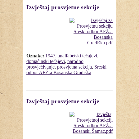
Izvještaj prosvjetne sekcije
Oznake:
1947
,
analfabetski tečajevi
,
domaćinski tečajevi
,
narodno
prosvjećivanje
,
prosvjetna sekcija
,
Sreski
odbor AFŽ-a Bosanska Gradiška
Izvještaj prosvjetne sekcije