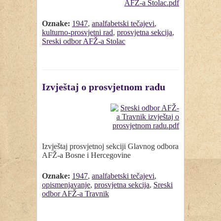
Oznake:
1947
,
analfabetski tečajevi
,
kulturno-prosvjetni rad
,
prosvjetna sekcija
,
Sreski odbor AFŽ-a Stolac
Izvještaj o prosvjetnom radu
Izvještaj prosvjetnoj sekciji Glavnog odbora
AFŽ-a Bosne i Hercegovine
Oznake:
1947
,
analfabetski tečajevi
,
opismenjavanje
,
prosvjetna sekcija
,
Sreski
odbor AFŽ-a Travnik