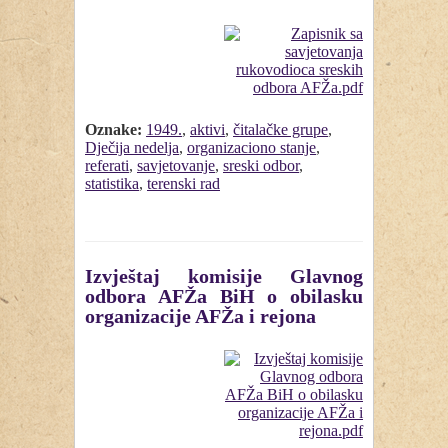
Oznake:
1949.
,
aktivi
,
čitalačke grupe
,
Dječija nedelja
,
organizaciono stanje
,
referati
,
savjetovanje
,
sreski odbor
,
statistika
,
terenski rad
Izvještaj komisije Glavnog
odbora AFŽa BiH o obilasku
organizacije AFŽa i rejona