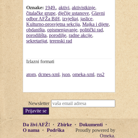
Oznake:
1949.
,
aktivi
,
aktivistkinje
,
čitalačke grupe
,
dječije ustanove
,
Glavni
odbor AFŽa BiH
,
izvještaj
,
jaslice
,
Kulturno-prosvjetna sekcija
,
Majka i dijete
,
obdaništa
,
opismenjavanje
,
politički rad
,
porodilišta
,
porodilje
,
radne akcije
,
sekretarijat
,
terenski rad
Izlazni formati
atom
,
dcmes-xml
,
json
,
omeka-xml
,
rss2
Newsletter
Da živi AFŽ!
Zbirke
Dokumenti
O nama
Podrška
Proudly powered by
Omeka
.