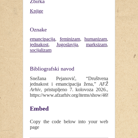
Zbirka
Knjige
Oznake
emancipacija
,
feminizam
,
humanizam
,
jednakost
,
Jugoslavija
,
marksizam
,
socijalizam
Bibliografski navod
Snežana Pejanović, “Društvena
jednakost i emancipacija žena,”
AFŽ
Arhiv
, pristupljeno 7. kolovoza 2026.,
https://www.afzarhiv.org/items/show/469
.
Embed
Copy the code below into your web
page