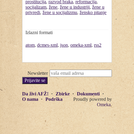
prostitucija
,
razvod braka
,
reformacija
,
socijalizam
,
žene
,
žene u industriji
,
žene u
privredi
,
žene u socijalizmu
,
žensko pitanje
Izlazni formati
atom
,
dcmes-xml
,
json
,
omeka-xml
,
rss2
Newsletter
Da živi AFŽ!
Zbirke
Dokumenti
O nama
Podrška
Proudly powered by
Omeka
.