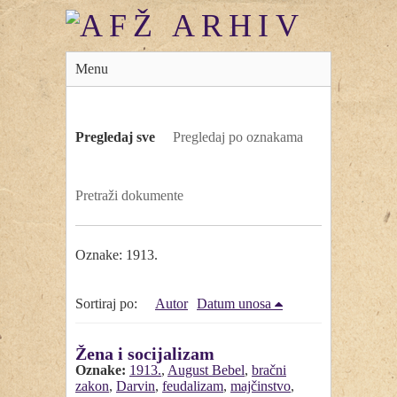
Menu
Pregledaj sve
Pregledaj po oznakama
Pretraži dokumente
Oznake: 1913.
Sortiraj po:
Autor
Datum unosa
Žena i socijalizam
Oznake:
1913.
,
August Bebel
,
bračni
zakon
,
Darvin
,
feudalizam
,
majčinstvo
,