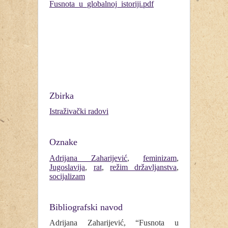
Fusnota_u_globalnoj_istoriji.pdf
Zbirka
Istraživački radovi
Oznake
Adrijana Zaharijević
,
feminizam
,
Jugoslavija
,
rat
,
režim državljanstva
,
socijalizam
Bibliografski navod
Adrijana Zaharijević, “Fusnota u