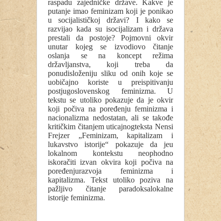
raspadu zajedničke države. Kakve je
putanje imao feminizam koji je ponikao
u socijalističkoj državi? I kako se
razvijao kada su isocijalizam i država
prestali da postoje? Pojmovni okvir
unutar kojeg se izvodiovo čitanje
oslanja se na koncept režima
državljanstva, koji treba da
ponudisloženiju sliku od onih koje se
uobičajno koriste u preispitivanju
postjugoslovenskog feminizma. U
tekstu se utoliko pokazuje da je okvir
koji počiva na poređenju feminizma i
nacionalizma nedostatan, ali se takođe
kritičkim čitanjem uticajnogteksta Nensi
Frejzer „Feminizam, kapitalizam i
lukavstvo istorije“ pokazuje da jeu
lokalnom kontekstu neophodno
iskoračiti izvan okvira koji počiva na
poređenjurazvoja feminizma i
kapitalizma. Tekst utoliko poziva na
pažljivo čitanje paradoksalokalne
istorije feminizma.