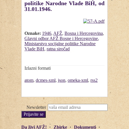
politike Narodne Vlade BiH, od
31.01.1946.
Oznake:
1946
,
AFŽ
,
Bosna i Hercegovina
,
Glavni odbor AFŽ Bosne i Hercegovine
,
Ministarstvo socijalne politike Narodne
Vlade BiH
,
ratna siročad
Izlazni formati
atom
,
dcmes-xml
,
json
,
omeka-xml
,
rss2
Newsletter
Da živi AFŽ!
Zbirke
Dokumenti