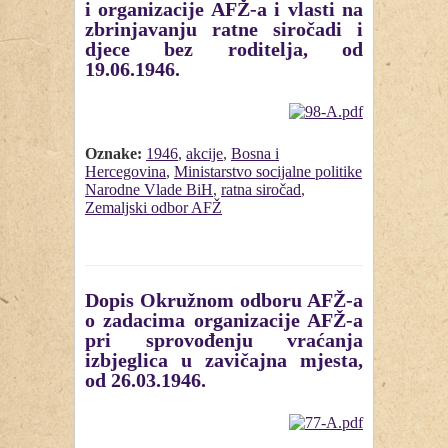
i organizacije AFŽ-a i vlasti na
zbrinjavanju ratne siročadi i
djece bez roditelja, od
19.06.1946.
Oznake:
1946
,
akcije
,
Bosna i
Hercegovina
,
Ministarstvo socijalne politike
Narodne Vlade BiH
,
ratna siročad
,
Zemaljski odbor AFŽ
Dopis Okružnom odboru AFŽ-a
o zadacima organizacije AFŽ-a
pri sprovođenju vraćanja
izbjeglica u zavičajna mjesta,
od 26.03.1946.