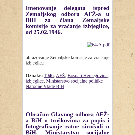
Imenovanje delegata ispred
Zemaljskog odbora AFŽ-a u
BiH za člana Zemaljske
komisije za vraćanje izbjeglice,
od 25.02.1946.
obrazovanje Zemaljske komisije za vraćanje
izbjeglica
Oznake:
1946
,
AFŽ
,
Bosna i Hercegovina
,
izbjeglice
,
Ministarstvo socijalne politike
Narodne Vlade BiH
Obračun Glavnog odbora AFŽ-
a BiH o troškovima za popis i
fotografisanje ratne siročadi u
BiH, Ministarstvu socijalne