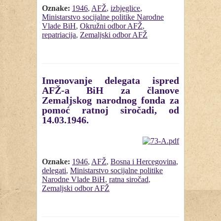
Oznake:
1946
,
AFŽ
,
izbjeglice
,
Ministarstvo socijalne politike Narodne
Vlade BiH
,
Okružni odbor AFŽ
,
repatriacija
,
Zemaljski odbor AFŽ
Imenovanje delegata ispred
AFŽ-a BiH za članove
Zemaljskog narodnog fonda za
pomoć ratnoj siročadi, od
14.03.1946.
Oznake:
1946
,
AFŽ
,
Bosna i Hercegovina
,
delegati
,
Ministarstvo socijalne politike
Narodne Vlade BiH
,
ratna siročad
,
Zemaljski odbor AFŽ