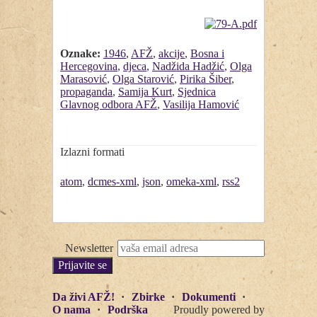
Oznake:
1946
,
AFŽ
,
akcije
,
Bosna i
Hercegovina
,
djeca
,
Nadžida Hadžić
,
Olga
Marasović
,
Olga Starović
,
Pirika Šiber
,
propaganda
,
Samija Kurt
,
Sjednica
Glavnog odbora AFŽ
,
Vasilija Hamović
Izlazni formati
atom
,
dcmes-xml
,
json
,
omeka-xml
,
rss2
Newsletter
Da živi AFŽ!
Zbirke
Dokumenti
O nama
Podrška
Proudly powered by