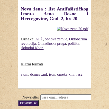
Nova žena : list Antifašističkog
fronta žena Bosne i
Hercegovine, God. 2, br. 20
Oznake:
AFŽ
,
obnova zemlje
,
Oktobarska
revolucija
,
Omladinska pruga
,
politika
,
slobodni izbori
Izlazni formati
atom
,
dcmes-xml
,
json
,
omeka-xml
,
rss2
Newsletter