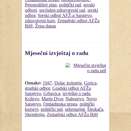
Petogodišnji plan
,
politički rad
,
seoski
odbori
,
socijalno-zdravstveni rad
,
sreski
odbor
,
Sreski odbor AFŽ-a Sarajevo
,
zdravstveni kurs
,
Zemaljski odbor AFŽa
BiH
,
Žena danas
Mjesečni izvještaj o radu
Oznake:
1947
,
Dolac kolonija
,
Gorica
,
gradski odbor
,
Gradski odbor AFŽa
Sarajevo
,
Grbavica
,
izvještaj o radu
,
Koševo
,
Marin Dvor
,
Nahorevo
,
Novo
Sarajevo
,
Omladinska pruga
,
politički
kursevi
,
politički rad
,
sekretarijat
,
Širokača
,
Skenderija
,
Zemaljski odbor AFŽa BiH