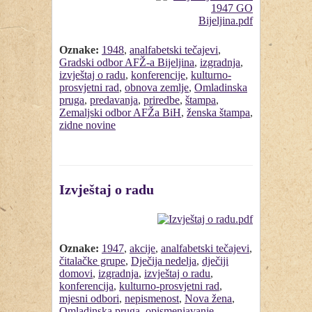
Oznake:
1948
,
analfabetski tečajevi
,
Gradski odbor AFŽ-a Bijeljina
,
izgradnja
,
izvještaj o radu
,
konferencije
,
kulturno-
prosvjetni rad
,
obnova zemlje
,
Omladinska
pruga
,
predavanja
,
priredbe
,
štampa
,
Zemaljski odbor AFŽa BiH
,
ženska štampa
,
zidne novine
Izvještaj o radu
Oznake:
1947
,
akcije
,
analfabetski tečajevi
,
čitalačke grupe
,
Dječija nedelja
,
dječiji
domovi
,
izgradnja
,
izvještaj o radu
,
konferencija
,
kulturno-prosvjetni rad
,
mjesni odbori
,
nepismenost
,
Nova žena
,
Omladinska pruga
,
opismenjavanje
,