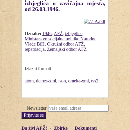
izbjeglica u zavičajna mjesta,
od 26.03.1946.
Oznake:
1946
,
AFŽ
,
izbjeglice
,
Ministarstvo socijalne politike Narodne
Vlade BiH
,
Okružni odbor AFŽ
,
repatriacija
,
Zemaljski odbor AFŽ
Izlazni formati
atom
,
dcmes-xml
,
json
,
omeka-xml
,
rss2
Newsletter
Da živi AFŽ!
Zbirke
Dokumenti