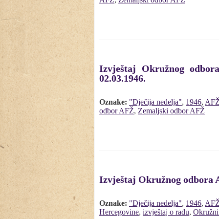
Izvještaj Okružnog odbor
02.03.1946.
Oznake:
"Dječija nedelja"
,
1946
,
AF
odbor AFŽ
,
Zemaljski odbor AFŽ
Izvještaj Okružnog odbora 
Oznake:
"Dječija nedelja"
,
1946
,
AF
Hercegovine
,
izvještaj o radu
,
Okružni