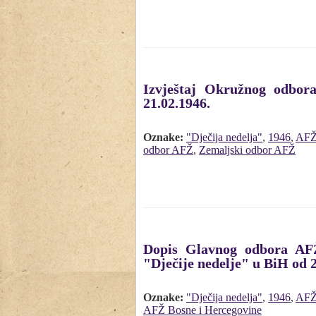
Izvještaj Okružnog odbor
21.02.1946.
Oznake:
"Dječija nedelja"
,
1946
,
AF
odbor AFŽ
,
Zemaljski odbor AFŽ
Dopis Glavnog odbora AFŽ
"Dječije nedelje" u BiH od 2
Oznake:
"Dječija nedelja"
,
1946
,
AF
AFŽ Bosne i Hercegovine