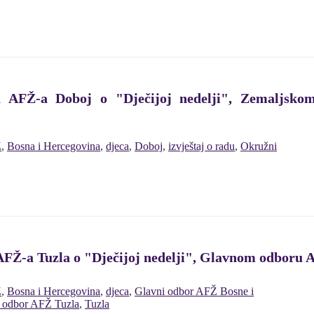
a AFŽ-a Doboj o "Dječijoj nedelji", Zemaljs
Ž
,
Bosna i Hercegovina
,
djeca
,
Doboj
,
izvještaj o radu
,
Okružni
AFŽ-a Tuzla o "Dječijoj nedelji", Glavnom odboru A
Ž
,
Bosna i Hercegovina
,
djeca
,
Glavni odbor AFŽ Bosne i
 odbor AFŽ Tuzla
,
Tuzla