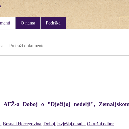
menti
O nama
Podrška
ma
Pretraži dokumente
a AFŽ-a Doboj o "Dječijoj nedelji", Zemaljs
Ž
,
Bosna i Hercegovina
,
Doboj
,
izvještaj o radu
,
Okružni odbor