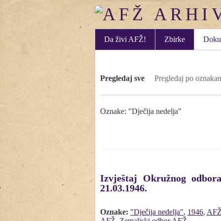
Da živi AFŽ!
Zbirke
Doku
Pregledaj sve
Pregledaj po oznaka
Oznake: "Dječija nedelja"
Izvještaj Okružnog odbor
21.03.1946.
Oznake:
"Dječija nedelja"
,
1946
,
AF
AFŽ
,
Zemaljski odbor AFŽ