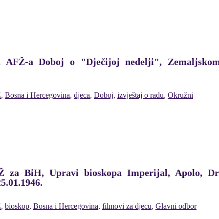
a AFŽ-a Doboj o "Dječijoj nedelji", Zemaljs
Ž
,
Bosna i Hercegovina
,
djeca
,
Doboj
,
izvještaj o radu
,
Okružni
 za BiH, Upravi bioskopa Imperijal, Apolo, Dr
5.01.1946.
Ž
,
bioskop
,
Bosna i Hercegovina
,
filmovi za djecu
,
Glavni odbor