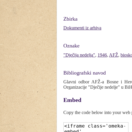
Zbirka
Dokumenti iz arhiva
Oznake
"Dječija nedelja"
,
1946
,
AFŽ
,
biosk
Bibliografski navod
Glavni odbor AFŽ-a Bosne i Herc
Organizacije "Dječije nedelje" u Bi
Embed
Copy the code below into your web