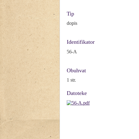
Tip
dopis
Identifikator
56-A
Obuhvat
1 str.
Datoteke