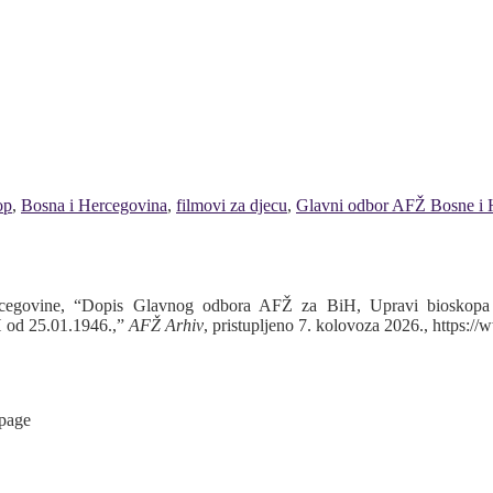
op
,
Bosna i Hercegovina
,
filmovi za djecu
,
Glavni odbor AFŽ Bosne i 
egovine, “Dopis Glavnog odbora AFŽ za BiH, Upravi bioskopa 
H od 25.01.1946.,”
AFŽ Arhiv
, pristupljeno 7. kolovoza 2026.,
https://
 page