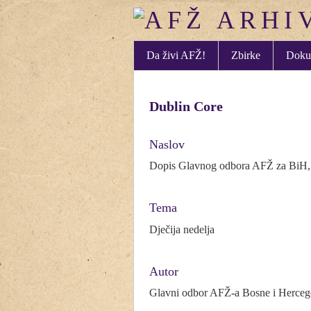
Da živi AFŽ!
Zbirke
Doku
Dublin Core
Naslov
Dopis Glavnog odbora AFŽ za BiH, U
Tema
Dječija nedelja
Autor
Glavni odbor AFŽ-a Bosne i Herceg