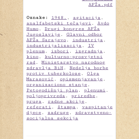
Oznake:
1948.
,
agitacija
,
analfabetski tečajevi
,
Avdo
Humo
,
Drugi kongres AFŽa
Jugoslavije
,
Glavni odbor
AFŽa Sarajevo
,
industrija
,
industrijalizacija
,
IV
plenum
,
izbori
,
izgradnja
,
kino
,
kulturno-prosvjetni
rad
,
Ministarstvo narodnog
zdravlja BiH
,
Nedelja borbe
protiv tuberkoloze
,
Olga
Marasović
,
opismenjavanje
,
organizaciono stanje
,
Petogodišnji plan
,
plenumi
,
poljoprivreda
,
priredbe
,
pruga
,
radne akcije
,
referati
,
štampa
,
vaspitanje
djece
,
zadruge
,
zdravstveno-
socijalna sekcija