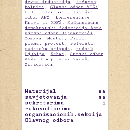
drvna industrija
,
državna
bolnica
,
Glavni odbor AFŽa
BiH
,
Informbiro
,
Izvršni
odbor AFŽ
,
konferencije
,
Krivaja
,
MDFŽ
,
Međunarodna
demokratska federacija žena
,
mjesni odbor Hajdarevići
,
Moskva
,
Mostar
,
Pariz
,
pisma
,
protest
,
referati
,
rudarska brigada
,
rudnik
Ljubija
,
Srbac
,
Sreski odbor
AFŽa Doboj
,
srez Vareš
,
Zavidovići
Materijal sa
savjetovanja sa
sekretarima i
rukovodiocima
organizacionih.sekcija
Glavnog odbora