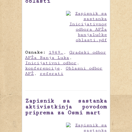
oblasti
Oznake:
1949.
,
Gradski odbor
AFŽa Banja Luka
,
Inicijativni odbor
,
konferencije
,
Oblasni odbor
AFŽ
,
referati
Zapisnik sa sastanka
aktivistkinja povodom
priprema za Osmi mart