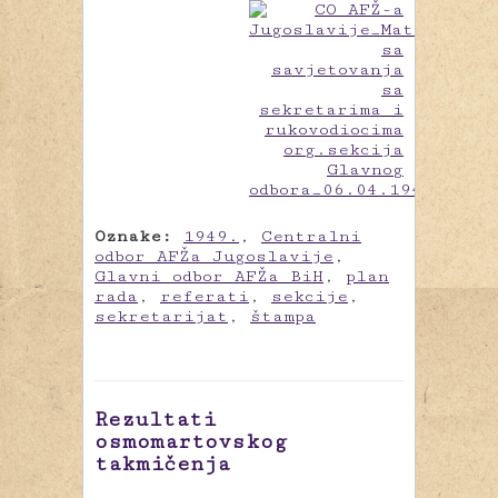
Oznake:
1949.
,
Centralni
odbor AFŽa Jugoslavije
,
Glavni odbor AFŽa BiH
,
plan
rada
,
referati
,
sekcije
,
sekretarijat
,
štampa
Rezultati
osmomartovskog
takmičenja