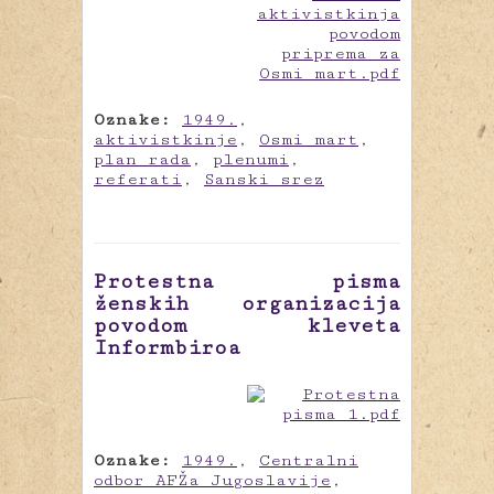
Oznake:
1949.
,
aktivistkinje
,
Osmi mart
,
plan rada
,
plenumi
,
referati
,
Sanski srez
Protestna pisma
ženskih organizacija
povodom kleveta
Informbiroa
Oznake:
1949.
,
Centralni
odbor AFŽa Jugoslavije
,