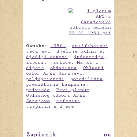
Oznake:
1950.
,
analfabetski
tečajevi
,
dječije kuhinje
,
dječiji domovi
,
industrija
,
izbori
,
jaslice
,
Majka i
dijete
,
obdaništa
,
Oblasni
odbor AFŽa Sarajevo
,
poljoprivreda
,
porodilišta
,
predizborna kampanja
,
privreda
,
Prvi plenum
Oblasnog odbora AFŽa
Sarajevo
,
referati
,
vaspitanje djece
Zapisnik sa