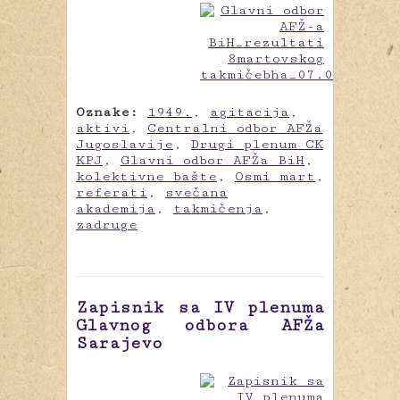
Oznake:
1949.
,
agitacija
,
aktivi
,
Centralni odbor AFŽa
Jugoslavije
,
Drugi plenum CK
KPJ
,
Glavni odbor AFŽa BiH
,
kolektivne bašte
,
Osmi mart
,
referati
,
svečana
akademija
,
takmičenja
,
zadruge
Zapisnik sa IV plenuma
Glavnog odbora AFŽa
Sarajevo