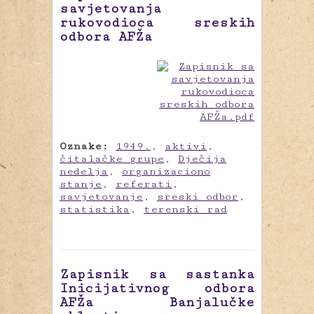
savjetovanja
rukovodioca sreskih
odbora AFŽa
Oznake:
1949.
,
aktivi
,
čitalačke grupe
,
Dječija
nedelja
,
organizaciono
stanje
,
referati
,
savjetovanje
,
sreski odbor
,
statistika
,
terenski rad
Zapisnik sa sastanka
Inicijativnog odbora
AFŽa Banjalučke