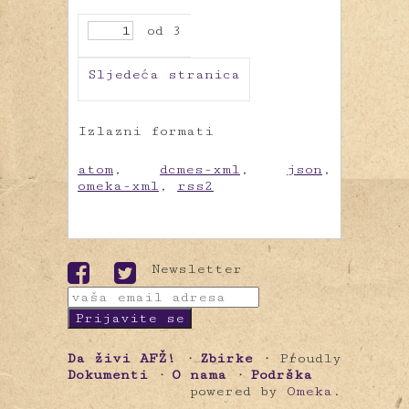
od 3
Sljedeća stranica
Izlazni formati
atom
,
dcmes-xml
,
json
,
omeka-xml
,
rss2
Newsletter
Da živi AFŽ!
Zbirke
Proudly
Dokumenti
O nama
Podrška
powered by
Omeka
.