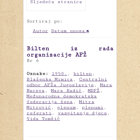
Sljedeća stranica
Sortiraj po:
Autor
Datum unosa
Bilten iz rada
organizacije AFŽ
Br 6
Oznake:
1950.
,
bilten
,
Blaženka Mimica
,
Centralni
odbor AFŽa Jugoslavije
,
Mara
Naceva
,
Mara Radić
,
MDFŽ
,
Međunarodna demokratska
federacija žena
,
Mitra
Mitrović
,
plenum
,
plenumi
,
referati
,
vaspitanje djece
,
Vida Tomšič