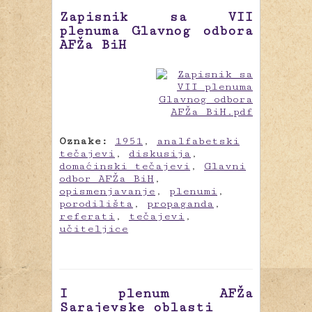
Zapisnik sa VII
plenuma Glavnog odbora
AFŽa BiH
Oznake:
1951
,
analfabetski
tečajevi
,
diskusija
,
domaćinski tečajevi
,
Glavni
odbor AFŽa BiH
,
opismenjavanje
,
plenumi
,
porodilišta
,
propaganda
,
referati
,
tečajevi
,
učiteljice
I plenum AFŽa
Sarajevske oblasti