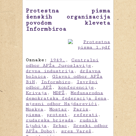
Protestna pisma
ženskih organizacija
povodom kleveta
Informbiroa
Oznake:
1949.
,
Centralni
odbor AFŽa Jugoslavije
,
drvna industrija
,
državna
bolnica
,
Glavni odbor AFŽa
BiH
,
Informbiro
,
Izvršni
odbor AFŽ
,
konferencije
,
Krivaja
,
MDFŽ
,
Međunarodna
demokratska federacija žena
,
mjesni odbor Hajdarevići
,
Moskva
,
Mostar
,
Pariz
,
pisma
,
protest
,
referati
,
rudarska brigada
,
rudnik
Ljubija
,
Srbac
,
Sreski odbor
AFŽa Doboj
,
srez Vareš
,