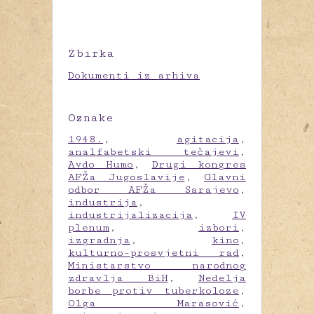
Zbirka
Dokumenti iz arhiva
Oznake
1948.
,
agitacija
,
analfabetski tečajevi
,
Avdo Humo
,
Drugi kongres
AFŽa Jugoslavije
,
Glavni
odbor AFŽa Sarajevo
,
industrija
,
industrijalizacija
,
IV
plenum
,
izbori
,
izgradnja
,
kino
,
kulturno-prosvjetni rad
,
Ministarstvo narodnog
zdravlja BiH
,
Nedelja
borbe protiv tuberkoloze
,
Olga Marasović
,