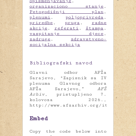
opismenjavanje
,
organizaciono stanje
,
Petogodišnji plan
,
plenumi
,
poljoprivreda
,
priredbe
,
pruga
,
radne
akcije
,
referati
,
štampa
,
vaspitanje djece
,
zadruge
,
zdravstveno-
socijalna sekcija
Bibliografski navod
Glavni odbor AFŽa
Sarajevo, “Zapisnik sa IV
plenuma Glavnog odbora
AFŽa Sarajevo,”
AFŽ
Arhiv
, pristupljeno 7.
kolovoza 2026.,
http://www.afzarhiv.org/items/show/
Embed
Copy the code below into