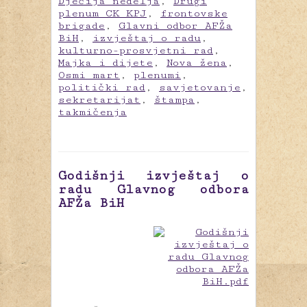
Dječija nedelja
,
Drugi
plenum CK KPJ
,
frontovske
brigade
,
Glavni odbor AFŽa
BiH
,
izvještaj o radu
,
kulturno-prosvjetni rad
,
Majka i dijete
,
Nova žena
,
Osmi mart
,
plenumi
,
politički rad
,
savjetovanje
,
sekretarijat
,
štampa
,
takmičenja
Godišnji izvještaj o
radu Glavnog odbora
AFŽa BiH