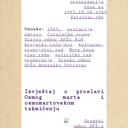
Oznake:
1949.
,
agitacija
,
aktivi
,
čitalačke grupe
,
Glavni odbor AFŽa BiH
,
krojački tečajevi
,
kulturno-
prosvjetni rad
,
Nova žena
,
plan rada
,
politički rad
,
predavanja
,
Sreski odbor
AFŽa Bosanski Petrovac
Izvještaj o proslavi
Osmog marta i
osmomartovskom
takmičenju