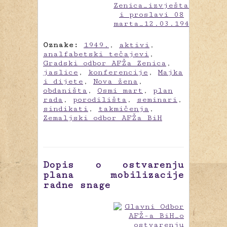
Oznake:
1949.
,
aktivi
,
analfabetski tečajevi
,
Gradski odbor AFŽa Zenica
,
jaslice
,
konferencije
,
Majka
i dijete
,
Nova žena
,
obdaništa
,
Osmi mart
,
plan
rada
,
porodilišta
,
seminari
,
sindikati
,
takmičenja
,
Zemaljski odbor AFŽa BiH
Dopis o ostvarenju
plana mobilizacije
radne snage