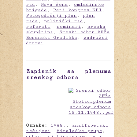
rad
,
Nova žena
,
omladinske
brigade
,
Peti kongres KPJ
,
Petogodišnji plan
,
plan
rada
,
politički rad
,
referati
,
seminari
,
sreska
skupština
,
Sreski odbor AFŽa
Bosanska Gradiška
,
zadružni
domovi
Zapisnik sa plenuma
sreskog odbora
Oznake:
1948.
,
analfabetski
tečajevi
,
čitalačke grupe
,
duhan
,
kulturno-prosvjetni