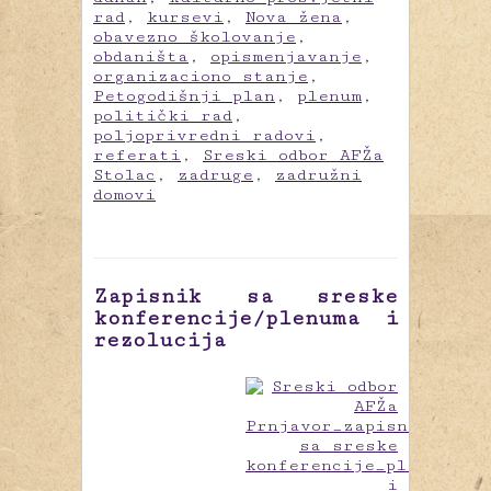
rad
,
kursevi
,
Nova žena
,
obavezno školovanje
,
obdaništa
,
opismenjavanje
,
organizaciono stanje
,
Petogodišnji plan
,
plenum
,
politički rad
,
poljoprivredni radovi
,
referati
,
Sreski odbor AFŽa
Stolac
,
zadruge
,
zadružni
domovi
Zapisnik sa sreske
konferencije/plenuma i
rezolucija