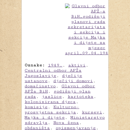
Oznake:
1949.
,
aktivi
,
Centralni odbor AFŽa
Jugoslavije
,
dječije
ustanove
,
dječiji domovi
,
domaćinstvo
,
Glavni odbor
AFŽa BiH
,
godišnji plan
rada
,
jaslice
,
kartoteka
,
kolonizirana djeca
,
komisije
,
Kulturno-
prosvjetna sekcija
,
kursevi
,
Majka i dijete
,
Ministarstvo
zdravlja
,
Nova žena
,
obdaništa
,
opismenjavanje
,