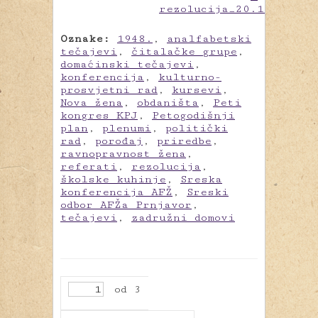
Oznake:
1948.
,
analfabetski
tečajevi
,
čitalačke grupe
,
domaćinski tečajevi
,
konferencija
,
kulturno-
prosvjetni rad
,
kursevi
,
Nova žena
,
obdaništa
,
Peti
kongres KPJ
,
Petogodišnji
plan
,
plenumi
,
politički
rad
,
porođaj
,
priredbe
,
ravnopravnost žena
,
referati
,
rezolucija
,
školske kuhinje
,
Sreska
konferencija AFŽ
,
Sreski
odbor AFŽa Prnjavor
,
tečajevi
,
zadružni domovi
od 3