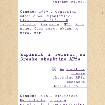
Oznake:
1949.
,
Centralni
odbor AFŽa Jugoslavije
,
Glavni odbor AFŽa BiH
,
izložba
,
kampanje
,
NOB
,
Nova
žena
,
Osmi mart
,
skidanje
zara
,
zar
Zapisnik i referat sa
Sreske skupštine AFŽa
Oznake:
1948.
,
biblioteke
,
Dan ustanka
,
Dječija
nedelja
,
kulturno-prosvjetni