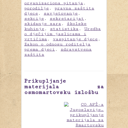
organizaciona pitanja
,
porodilje
,
pravna zaštita
djece
,
savjetovanje
,
sekcije
,
sekretarijat
,
skidanje zara
,
školske
kuhinje
,
statistika
,
Uredba
o dječijim jaslicama i
vrtićima
,
vaspitanje djece
,
Zakon o odnosu roditelja
prema djeci
,
zdravstvena
zaštita
Prikupljanje
materijala za
osmomartovsku izložbu