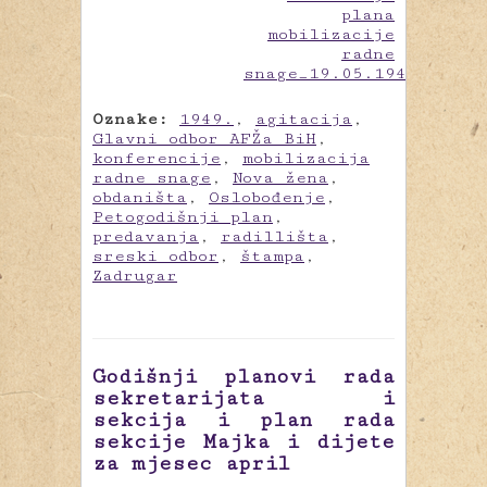
Oznake:
1949.
,
agitacija
,
Glavni odbor AFŽa BiH
,
konferencije
,
mobilizacija
radne snage
,
Nova žena
,
obdaništa
,
Oslobođenje
,
Petogodišnji plan
,
predavanja
,
radillišta
,
sreski odbor
,
štampa
,
Zadrugar
Godišnji planovi rada
sekretarijata i
sekcija i plan rada
sekcije Majka i dijete
za mjesec april