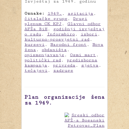
Izvještaj za 1949. godinu
Oznake:
1949.
,
agitacija
,
čitalačke grupe
,
Drugi
plenum CK KPJ
,
Glavni odbor
AFŽa BiH
,
godišnji izvještaj
o radu
,
Informbiro
,
izbori
,
kulturno-prosvjetni rad
,
kursevi
,
Narodni front
,
Nova
žena
,
obdaništa
,
opismenjavanje
,
Osmi mart
,
politički rad
,
predizborna
kampanja
,
privreda
,
sjetva
,
tečajevi
,
zadruge
Plan organizacije žena
za 1949.