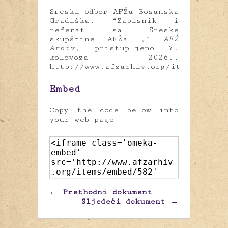
Sreski odbor AFŽa Bosanska
Gradiška, “Zapisnik i
referat sa Sreske
skupštine AFŽa ,”
AFŽ
Arhiv
, pristupljeno 7.
kolovoza 2026.,
http://www.afzarhiv.org/items/show/
Embed
Copy the code below into
your web page
← Prethodni dokument
Sljedeći dokument →