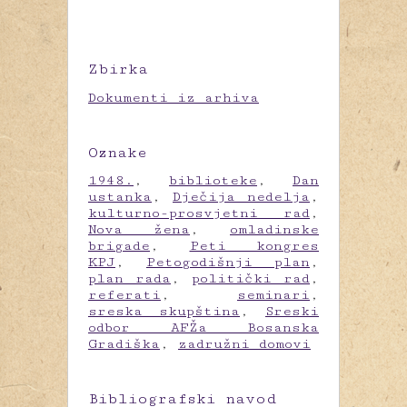
Zbirka
Dokumenti iz arhiva
Oznake
1948.
,
biblioteke
,
Dan
ustanka
,
Dječija nedelja
,
kulturno-prosvjetni rad
,
Nova žena
,
omladinske
brigade
,
Peti kongres
KPJ
,
Petogodišnji plan
,
plan rada
,
politički rad
,
referati
,
seminari
,
sreska skupština
,
Sreski
odbor AFŽa Bosanska
Gradiška
,
zadružni domovi
Bibliografski navod