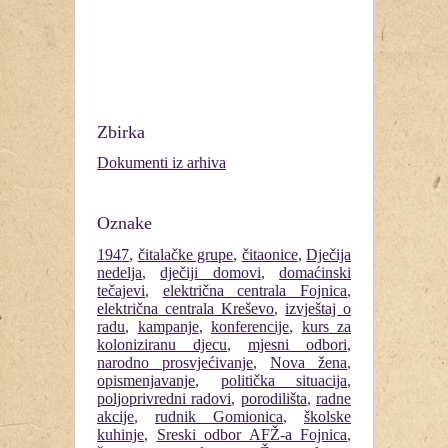
Zbirka
Dokumenti iz arhiva
Oznake
1947
,
čitalačke grupe
,
čitaonice
,
Dječija
nedelja
,
dječiji domovi
,
domaćinski
tečajevi
,
električna centrala Fojnica
,
električna centrala Kreševo
,
izvještaj o
radu
,
kampanje
,
konferencije
,
kurs za
koloniziranu djecu
,
mjesni odbori
,
narodno prosvjećivanje
,
Nova žena
,
opismenjavanje
,
politička situacija
,
poljoprivredni radovi
,
porodilišta
,
radne
akcije
,
rudnik Gomionica
,
školske
kuhinje
,
Sreski odbor AFŽ-a Fojnica
,