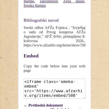
štampa
,
zaposlenost
,
Žena danas
,
ženska štampa
Bibliografski navod
Sreski odbor AFŽa Fojnica , “Izvještaj
o radu od Prvog kongresa AFŽa
Jugoslavije,”
AFŽ Arhiv
, pristupljeno 8.
kolovoza 2026.,
https://www.afzarhiv.org/items/show/508
.
Embed
Copy the code below into your web
page
← Prethodni dokument