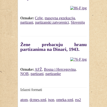
Oznake:
Celje
,
masovna egzekucija
,
partizani
,
partizanski zatvorenici
,
Slovenija
Žene prebacuju hranu
partizanima na Dinari, 1943.
Oznake:
AFŽ
,
Bosna i Hercegovina
,
NOB
,
partizani
,
partizanke
Izlazni formati
atom
,
dcmes-xml
,
json
,
omeka-xml
,
rss2