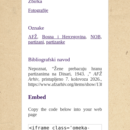
Zbirka
Fotografije
Oznake
AFŽ
,
Bosna i Hercegovina
,
NOB
,
partizani
,
partizanke
Bibliografski navod
Nepoznat, “Žene prebacuju hranu
partizanima na Dinari, 1943. ,”
AFŽ
Arhiv
, pristupljeno 7. kolovoza 2026.,
https://www.afzarhiv.org/items/show/138
.
Embed
Copy the code below into your web
page