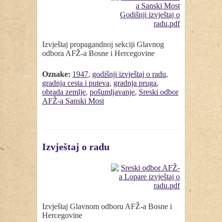
Izvještaj propagandnoj sekciji Glavnog
odbora AFŽ-a Bosne i Hercegovine
Oznake:
1947
,
godišnji izvještaj o radu
,
gradnja cesta i puteva
,
gradnja pruga
,
obrada zemlje
,
pošumljavanje
,
Sreski odbor
AFŽ-a Sanski Most
Izvještaj o radu
Izvještaj Glavnom odboru AFŽ-a Bosne i
Hercegovine