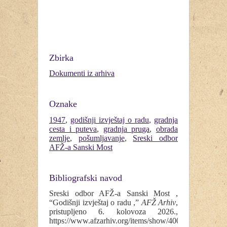
Zbirka
Dokumenti iz arhiva
Oznake
1947
,
godišnji izvještaj o radu
,
gradnja
cesta i puteva
,
gradnja pruga
,
obrada
zemlje
,
pošumljavanje
,
Sreski odbor
AFŽ-a Sanski Most
Bibliografski navod
Sreski odbor AFŽ-a Sanski Most ,
“Godišnji izvještaj o radu ,”
AFŽ Arhiv
,
pristupljeno 6. kolovoza 2026.,
https://www.afzarhiv.org/items/show/400
.