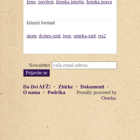
žene
,
povijest
,
ženska istorija
,
ženska prava
Izlazni formati
atom
,
dcmes-xml
,
json
,
omeka-xml
,
rss2
Newsletter
Da živi AFŽ!
Zbirke
Dokumenti
O nama
Podrška
Proudly powered by
Omeka
.