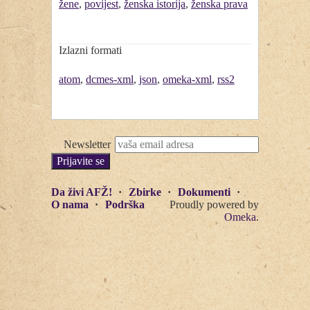
žene
,
povijest
,
ženska istorija
,
ženska prava
Izlazni formati
atom
,
dcmes-xml
,
json
,
omeka-xml
,
rss2
Newsletter
Da živi AFŽ!
Zbirke
Dokumenti
O nama
Podrška
Proudly powered by
Omeka
.