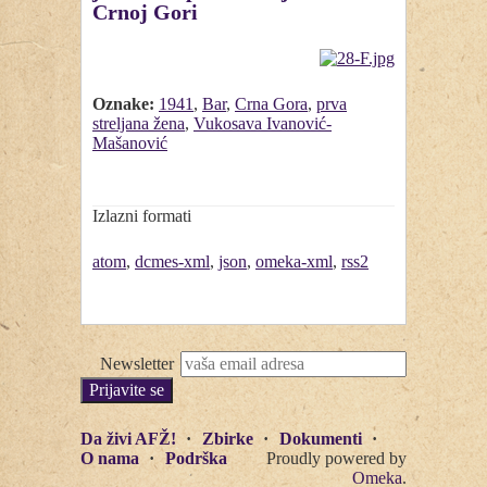
Crnoj Gori
Oznake:
1941
,
Bar
,
Crna Gora
,
prva
streljana žena
,
Vukosava Ivanović-
Mašanović
Izlazni formati
atom
,
dcmes-xml
,
json
,
omeka-xml
,
rss2
Newsletter
Da živi AFŽ!
Zbirke
Dokumenti
O nama
Podrška
Proudly powered by
Omeka
.