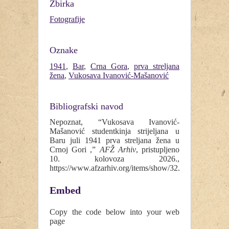
Zbirka
Fotografije
Oznake
1941
,
Bar
,
Crna Gora
,
prva streljana
žena
,
Vukosava Ivanović-Mašanović
Bibliografski navod
Nepoznat, “Vukosava Ivanović-
Mašanović studentkinja strijeljana u
Baru juli 1941 prva streljana žena u
Crnoj Gori ,”
AFŽ Arhiv
, pristupljeno
10. kolovoza 2026.,
https://www.afzarhiv.org/items/show/32
.
Embed
Copy the code below into your web
page