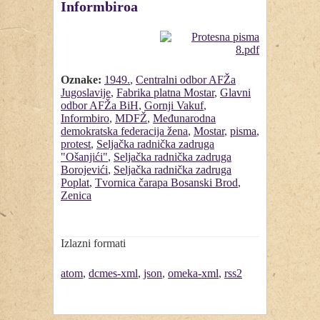
Informbiroa
Oznake:
1949.
,
Centralni odbor AFŽa
Jugoslavije
,
Fabrika platna Mostar
,
Glavni
odbor AFŽa BiH
,
Gornji Vakuf
,
Informbiro
,
MDFŽ
,
Međunarodna
demokratska federacija žena
,
Mostar
,
pisma
,
protest
,
Seljačka radnička zadruga
"Ošanjići"
,
Seljačka radnička zadruga
Borojevići
,
Seljačka radnička zadruga
Poplat
,
Tvornica čarapa Bosanski Brod
,
Zenica
Izlazni formati
atom
,
dcmes-xml
,
json
,
omeka-xml
,
rss2