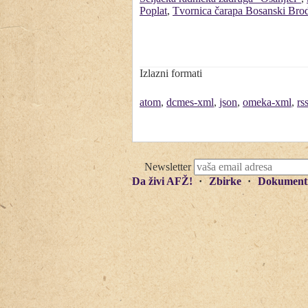
Poplat
,
Tvornica čarapa Bosanski Bro
Izlazni formati
atom
,
dcmes-xml
,
json
,
omeka-xml
,
rs
Newsletter
Da živi AFŽ!
Zbirke
Dokument