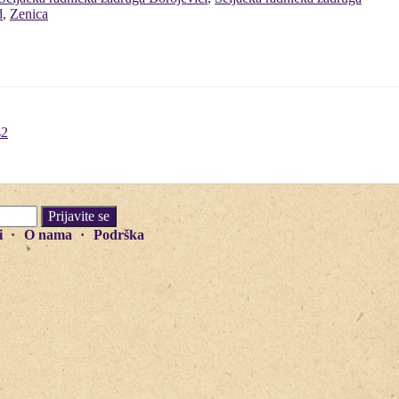
d
,
Zenica
s2
i
O nama
Podrška