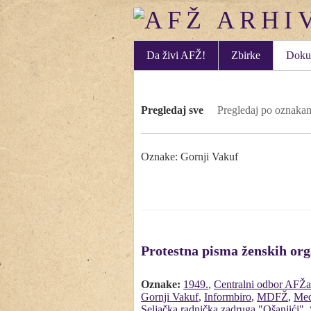
Da živi AFŽ!
Zbirke
Doku
Pregledaj sve
Pregledaj po oznaka
Oznake: Gornji Vakuf
Protestna pisma ženskih or
Oznake:
1949.
,
Centralni odbor AFŽa
Gornji Vakuf
,
Informbiro
,
MDFŽ
,
Međ
Seljačka radnička zadruga "Ošanjići"
,