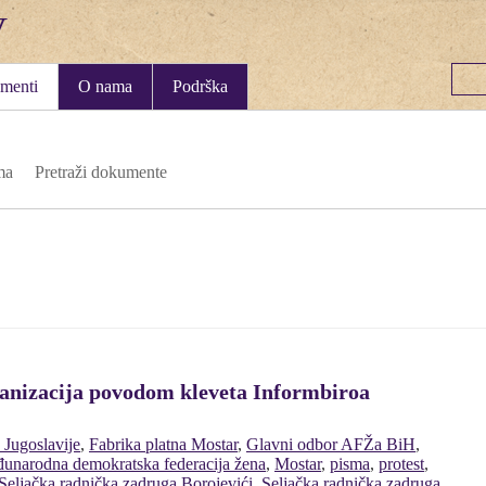
menti
O nama
Podrška
ma
Pretraži dokumente
ganizacija povodom kleveta Informbiroa
 Jugoslavije
,
Fabrika platna Mostar
,
Glavni odbor AFŽa BiH
,
unarodna demokratska federacija žena
,
Mostar
,
pisma
,
protest
,
Seljačka radnička zadruga Borojevići
,
Seljačka radnička zadruga