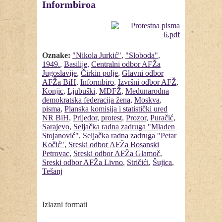
Informbiroa
Oznake:
"Nikola Jurkić"
,
"Sloboda"
,
1949.
,
Basilije
,
Centralni odbor AFŽa
Jugoslavije
,
Čirkin polje
,
Glavni odbor
AFŽa BiH
,
Informbiro
,
Izvršni odbor AFŽ
,
Konjic
,
Ljubuški
,
MDFŽ
,
Međunarodna
demokratska federacija žena
,
Moskva
,
pisma
,
Planska komisija i statistički ured
NR BiH
,
Prijedor
,
protest
,
Prozor
,
Puračić
,
Sarajevo
,
Seljačka radna zadruga "Mladen
Stojanović"
,
Seljačka radna zadruga "Petar
Kočić"
,
Sreski odbor AFŽa Bosanski
Petrovac
,
Sreski odbor AFŽa Glamoč
,
Sreski odbor AFŽa Livno
,
Stričići
,
Šujica
,
Tešanj
Izlazni formati