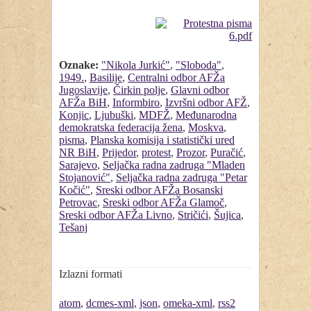
Oznake:
"Nikola Jurkić"
,
"Sloboda"
,
1949.
,
Basilije
,
Centralni odbor AFŽa
Jugoslavije
,
Čirkin polje
,
Glavni odbor
AFŽa BiH
,
Informbiro
,
Izvršni odbor AFŽ
,
Konjic
,
Ljubuški
,
MDFŽ
,
Međunarodna
demokratska federacija žena
,
Moskva
,
pisma
,
Planska komisija i statistički ured
NR BiH
,
Prijedor
,
protest
,
Prozor
,
Puračić
,
Sarajevo
,
Seljačka radna zadruga "Mladen
Stojanović"
,
Seljačka radna zadruga "Petar
Kočić"
,
Sreski odbor AFŽa Bosanski
Petrovac
,
Sreski odbor AFŽa Glamoč
,
Sreski odbor AFŽa Livno
,
Stričići
,
Šujica
,
Tešanj
Izlazni formati
atom
,
dcmes-xml
,
json
,
omeka-xml
,
rss2