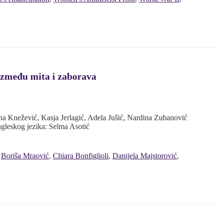
između mita i zaborava
Nina Knežević, Kasja Jerlagić, Adela Jušić, Nardina Zubanović
engleskog jezika: Selma Asotić
,
Boriša Mraović
,
Chiara Bonfiglioli
,
Danijela Majstorović
,