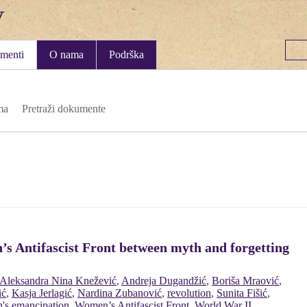
menti
O nama
Podrška
ma
Pretraži dokumente
’s Antifascist Front between myth and forgetting
Aleksandra Nina Knežević
,
Andreja Dugandžić
,
Boriša Mraović
,
ić
,
Kasja Jerlagić
,
Nardina Zubanović
,
revolution
,
Sunita Fišić
,
's emancipation
,
Women’s Antifascist Front
,
World War II
,