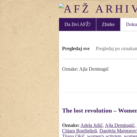
Da živi AFŽ!
Zbirke
Doku
Pregledaj sve
Pregledaj po oznaka
Oznake: Ajla Demiragić
The lost revolution – Women
Oznake:
Adela Jušić
,
Ajla Demiragić
,
Chiara Bonfiglioli
,
Danijela Majstorov
Tijana Okić
,
women's activism
,
women