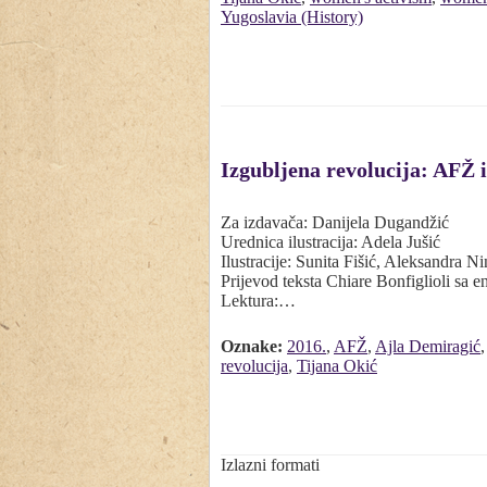
Yugoslavia (History)
Izgubljena revolucija: AFŽ 
Za izdavača: Danijela Dugandžić
Urednica ilustracija: Adela Jušić
Ilustracije: Sunita Fišić, Aleksandra 
Prijevod teksta Chiare Bonfiglioli sa 
Lektura:…
Oznake:
2016.
,
AFŽ
,
Ajla Demiragić
revolucija
,
Tijana Okić
Izlazni formati