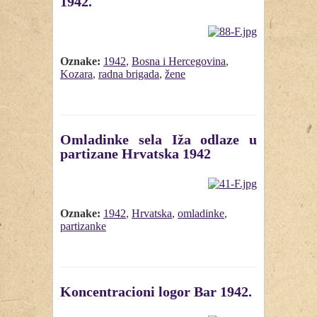
1942.
Oznake:
1942
,
Bosna i Hercegovina
,
Kozara
,
radna brigada
,
žene
Omladinke sela Iža odlaze u
partizane Hrvatska 1942
Oznake:
1942
,
Hrvatska
,
omladinke
,
partizanke
Koncentracioni logor Bar 1942.