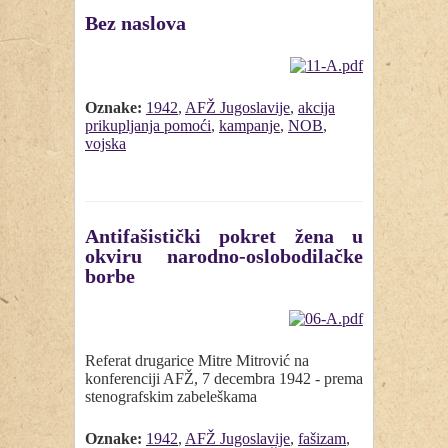
Bez naslova
Oznake:
1942
,
AFŽ Jugoslavije
,
akcija
prikupljanja pomoći
,
kampanje
,
NOB
,
vojska
Antifašistički pokret žena u
okviru narodno-oslobodilačke
borbe
Referat drugarice Mitre Mitrović na
konferenciji AFŽ, 7 decembra 1942 - prema
stenografskim zabeleškama
Oznake:
1942
,
AFŽ Jugoslavije
,
fašizam
,