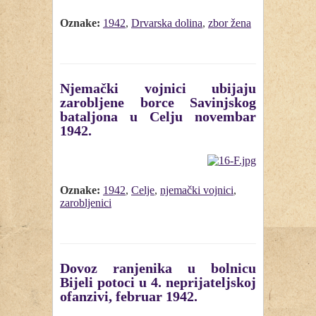
Oznake:
1942
,
Drvarska dolina
,
zbor žena
Njemački vojnici ubijaju
zarobljene borce Savinjskog
bataljona u Celju novembar
1942.
Oznake:
1942
,
Celje
,
njemački vojnici
,
zarobljenici
Dovoz ranjenika u bolnicu
Bijeli potoci u 4. neprijateljskoj
ofanzivi, februar 1942.