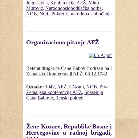
Jugoslavija
,
Konferencija AFŽ
,
Mitra
Mitrović
,
Narodnooslobodilačka borba
,
NOB
,
NOP
,
Pokret za narodno oslobođenje
Organizaciono pitanje AFŽ
Referat drugarice Cane Babović održan na I
Zemaljskoj konferenciji AFŽ, 08.12.1942.
Oznake:
1942
,
AFŽ
,
fašizam
,
NOB
,
Prva
Zemaljska konferencija AFŽ
,
Spasenija
Cana Babović
,
ženski pokreti
Žene Kozare, Republike Bosne i
Hercegovine u radnoj brigadi,