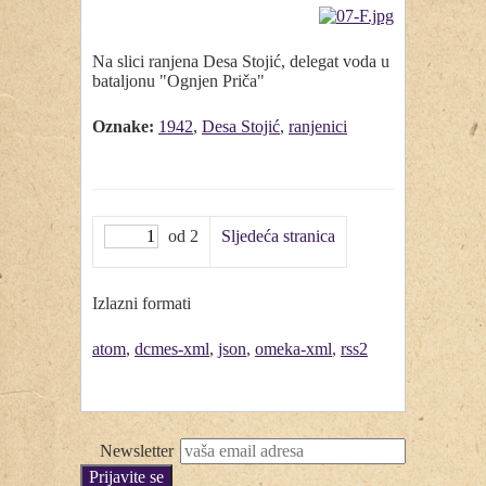
Na slici ranjena Desa Stojić, delegat voda u
bataljonu "Ognjen Priča"
Oznake:
1942
,
Desa Stojić
,
ranjenici
od 2
Sljedeća stranica
Izlazni formati
atom
,
dcmes-xml
,
json
,
omeka-xml
,
rss2
Newsletter