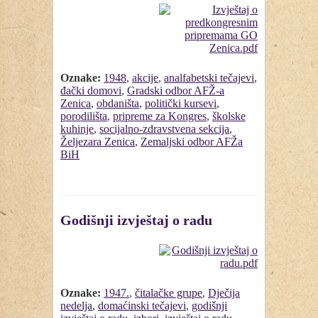
Oznake:
1948
,
akcije
,
analfabetski tečajevi
,
đački domovi
,
Gradski odbor AFŽ-a
Zenica
,
obdaništa
,
politički kursevi
,
porodilišta
,
pripreme za Kongres
,
školske
kuhinje
,
socijalno-zdravstvena sekcija
,
Željezara Zenica
,
Zemaljski odbor AFŽa
BiH
Godišnji izvještaj o radu
Oznake:
1947.
,
čitalačke grupe
,
Dječija
nedelja
,
domaćinski tečajevi
,
godišnji