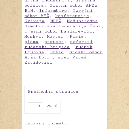
drvna industrija
,
državna
bolnica
,
Glavni odbor AFŽa
BiH
,
Informbiro
,
Izvršni
odbor AFŽ
,
konferencije
,
Krivaja
,
MDFŽ
,
Međunarodna
demokratska federacija žena
,
mjesni odbor Hajdarevići
,
Moskva
,
Mostar
,
Pariz
,
pisma
,
protest
,
referati
,
rudarska brigada
,
rudnik
Ljubija
,
Srbac
,
Sreski odbor
AFŽa Doboj
,
srez Vareš
,
Zavidovići
Prethodna stranica
od 2
Izlazni formati