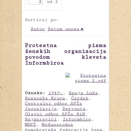
od 2
Sortiraj po:
Autor
Datum unosa
Protestna pisma
ženskih organizacija
povodom kleveta
Informbiroa
Oznake:
1949.
,
Banja Luka
,
Bosanska Krupa
,
Čardak
,
Centralni odbor AFŽa
Jugoslavije
,
Derventa
,
Glavni odbor AFŽa BiH
,
Hajdarevići
,
Informbiro
,
MDFŽ
,
Međunarodna
demokratska federacija žena
,