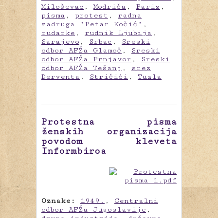
Miloševac
,
Modriča
,
Pariz
,
pisma
,
protest
,
radna
zadruga "Petar Kočić"
,
rudarke
,
rudnik Ljubija
,
Sarajevo
,
Srbac
,
Sreski
odbor AFŽa Glamoč
,
Sreski
odbor AFŽa Prnjavor
,
Sreski
odbor AFŽa Tešanj
,
srez
Derventa
,
Stričići
,
Tuzla
Protestna pisma
ženskih organizacija
povodom kleveta
Informbiroa
Oznake:
1949.
,
Centralni
odbor AFŽa Jugoslavije
,