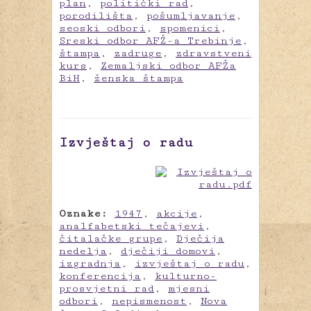
plan
,
politički rad
,
porodilišta
,
pošumljavanje
,
seoski odbori
,
spomenici
,
Sreski odbor AFŽ-a Trebinje
,
štampa
,
zadruge
,
zdravstveni
kurs
,
Zemaljski odbor AFŽa
BiH
,
ženska štampa
Izvještaj o radu
Oznake:
1947
,
akcije
,
analfabetski tečajevi
,
čitalačke grupe
,
Dječija
nedelja
,
dječiji domovi
,
izgradnja
,
izvještaj o radu
,
konferencija
,
kulturno-
prosvjetni rad
,
mjesni
odbori
,
nepismenost
,
Nova