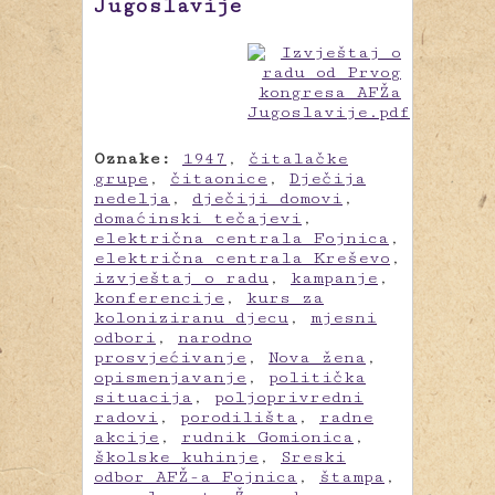
Jugoslavije
Oznake:
1947
,
čitalačke
grupe
,
čitaonice
,
Dječija
nedelja
,
dječiji domovi
,
domaćinski tečajevi
,
električna centrala Fojnica
,
električna centrala Kreševo
,
izvještaj o radu
,
kampanje
,
konferencije
,
kurs za
koloniziranu djecu
,
mjesni
odbori
,
narodno
prosvjećivanje
,
Nova žena
,
opismenjavanje
,
politička
situacija
,
poljoprivredni
radovi
,
porodilišta
,
radne
akcije
,
rudnik Gomionica
,
školske kuhinje
,
Sreski
odbor AFŽ-a Fojnica
,
štampa
,