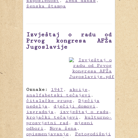
zaposlenost
,
Žena danas
,
ženska štampa
Izvještaj o radu od
Prvog kongresa AFŽa
Jugoslavije
Oznake:
1947
,
akcije
,
analfabetski tečajevi
,
čitalačke grupe
,
Dječija
nedelja
,
dječiji domovi
,
izgradnja
,
izvještaj o radu
,
krojački tečajevi
,
kulturno-
prosvjetni rad
,
mjesni
odbori
,
Nova žena
,
opismenjavanje
,
Petogodišnji