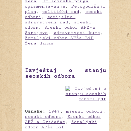
žena
,
Omladinska pruga
,
opismenjavanje
,
Petogodišnji
plan
,
politički rad
,
seoski
odbori
,
socijalno-
zdravstveni rad
,
sreski
odbor
,
Sreski odbor AFŽ-a
Sarajevo
,
zdravstveni kurs
,
Zemaljski odbor AFŽa BiH
,
Žena danas
Izvještaj o stanju
seoskih odbora
Oznake:
1947
,
mjesni odbori
,
seoski odbori
,
Sreski odbor
AFŽ-a Gradačac
,
Zemaljski
odbor AFŽa BiH