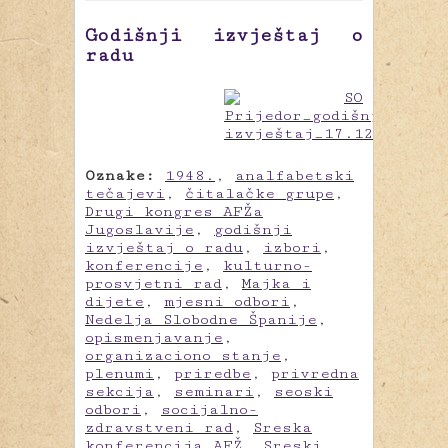
Godišnji izvještaj o
radu
Oznake:
1948.
,
analfabetski
tečajevi
,
čitalačke grupe
,
Drugi kongres AFŽa
Jugoslavije
,
godišnji
izvještaj o radu
,
izbori
,
konferencije
,
kulturno-
prosvjetni rad
,
Majka i
dijete
,
mjesni odbori
,
Nedelja Slobodne Španije
,
opismenjavanje
,
organizaciono stanje
,
plenumi
,
priredbe
,
privredna
sekcija
,
seminari
,
seoski
odbori
,
socijalno-
zdravstveni rad
,
Sreska
konferencija AFŽ
,
Sreski