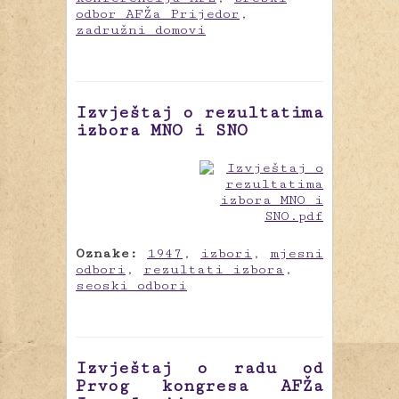
odbor AFŽa Prijedor
,
zadružni domovi
Izvještaj o rezultatima
izbora MNO i SNO
Oznake:
1947
,
izbori
,
mjesni
odbori
,
rezultati izbora
,
seoski odbori
Izvještaj o radu od
Prvog kongresa AFŽa