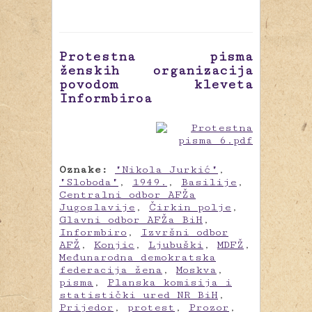
Protestna pisma
ženskih organizacija
povodom kleveta
Informbiroa
Oznake:
"Nikola Jurkić"
,
"Sloboda"
,
1949.
,
Basilije
,
Centralni odbor AFŽa
Jugoslavije
,
Čirkin polje
,
Glavni odbor AFŽa BiH
,
Informbiro
,
Izvršni odbor
AFŽ
,
Konjic
,
Ljubuški
,
MDFŽ
,
Međunarodna demokratska
federacija žena
,
Moskva
,
pisma
,
Planska komisija i
statistički ured NR BiH
,
Prijedor
,
protest
,
Prozor
,