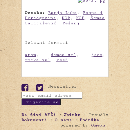
Oznake:
Banja Luka
,
Bosna i
Hercegovina
,
NOB
,
NOP
,
Šemsa
Galijašević
,
Tešanj
Izlazni formati
atom
,
dcmes-xml
,
json
,
omeka-xml
,
rss2
Newsletter
Da živi AFŽ!
Zbirke
Proudly
Dokumenti
O nama
Podrška
powered by
Omeka
.