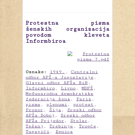
Protestna pisma
ženskih organizacija
povodom kleveta
Informbiroa
Oznake:
1949.
,
Centralni
odbor AFŽ-a Jugoslavije
,
Glavni odbor AFŽa BiH
,
Informbiro
,
Livno
,
MDFŽ
,
Međunarodna demokratska
federacija žena
,
Pariz
,
pisma
,
plenumi
,
protest
,
Prozor
,
Šija
,
Sreski odbor
AFŽa Doboj
,
Sreski odbor
AFŽa Prijedor
,
Stolac
,
Tešanj
,
Trebinje
,
Tropče
,
Tugavići
,
Zenica