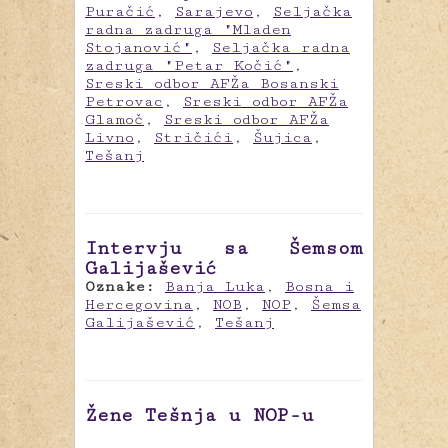
Puračić
,
Sarajevo
,
Seljačka
radna zadruga "Mladen
Stojanović"
,
Seljačka radna
zadruga "Petar Kočić"
,
Sreski odbor AFŽa Bosanski
Petrovac
,
Sreski odbor AFŽa
Glamoč
,
Sreski odbor AFŽa
Livno
,
Stričići
,
Šujica
,
Tešanj
Intervju sa Šemsom
Galijašević
Oznake:
Banja Luka
,
Bosna i
Hercegovina
,
NOB
,
NOP
,
Šemsa
Galijašević
,
Tešanj
Žene Tešnja u NOP-u