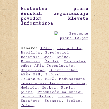
Protestna pisma
ženskih organizacija
povodom kleveta
Informbiroa
Oznake:
1949.
,
Banja Luka
,
Basilija
,
Borojevići
,
Bosanski Brod
,
Brčko
,
Brestovo
,
Čardak
,
Centralni
odbor AFŽa Jugoslavije
,
Dragalevac
,
Glavni odbor
AFŽa BiH
,
Informbiro
,
Jelanska
,
MDFŽ
,
Međunarodna
demokratska federacija žena
,
Modriča
,
Moskva
,
Pariz
,
pisma
,
Preduzeće za obradu
duvana Stolac
,
protest
,
Sarajevo
,
Stanari
,
Stolac
,
Tešanj